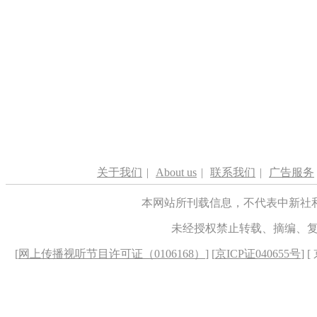
关于我们
|
About us
|
联系我们
|
广告服务
本网站所刊载信息，不代表中新社
未经授权禁止转载、摘编、
[
网上传播视听节目许可证（0106168）
] [
京ICP证040655号
] 