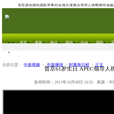
首页
|
滚动
|
国内
|
国际
|
军事
|
社会
|
地方
|
港澳
|
台湾
|
华人
|
侨网
|
财经
|
金融
|
首页
最新
热点
国内
社会
国际
东北亚电视网
当前位置：
中新视频
>
中新播报
>
时事每日鲜
>
正文
普京61岁生日 APEC领导人
发布时间：2013年10月08日 16:52
来源：中