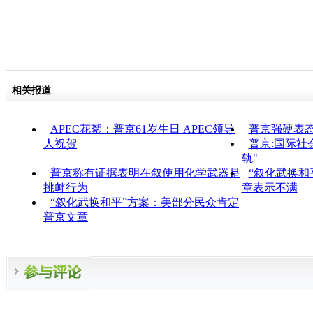
相关报道
APEC花絮：普京61岁生日 APEC领导
普京强硬表
人祝贺
普京:国际社
轨"
普京称有证据表明在叙使用化学武器是
“叙化武换和
挑衅行为
章表示不满
“叙化武换和平”方案：美部分民众肯定
普京文章