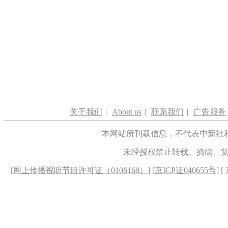
关于我们
|
About us
|
联系我们
|
广告服务
本网站所刊载信息，不代表中新社
未经授权禁止转载、摘编、
[
网上传播视听节目许可证（0106168）
] [
京ICP证040655号
] 