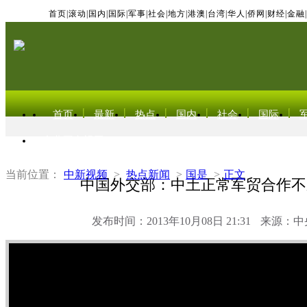
首页
|
滚动
|
国内
|
国际
|
军事
|
社会
|
地方
|
港澳
|
台湾
|
华人
|
侨网
|
财经
|
金融
|
首页
最新
热点
国内
社会
国际
东北亚电视网
当前位置：
中新视频
>
热点新闻
>
国是
>
正文
中国外交部：中土正常军贸合作不
发布时间：2013年10月08日 21:31
来源：中