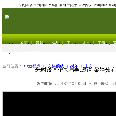
首页
|
滚动
|
国内
|
国际
|
军事
|
社会
|
地方
|
港澳
|
台湾
|
华人
|
侨网
|
财经
|
金融
|
首页
最新
热点
国内
社会
国际
东北亚电视网
当前位置：
中新视频
>
文娱前线
>
娱乐
>
正文
朱时茂李健接春晚邀请 梁静茹
发布时间：2013年10月09日 08:09
来源：