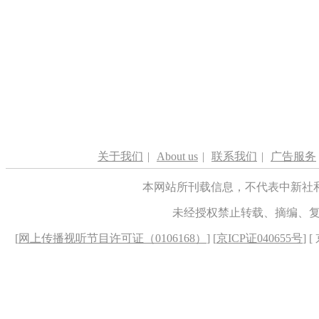
关于我们
|
About us
|
联系我们
|
广告服务
本网站所刊载信息，不代表中新社
未经授权禁止转载、摘编、
[
网上传播视听节目许可证（0106168）
] [
京ICP证040655号
] 