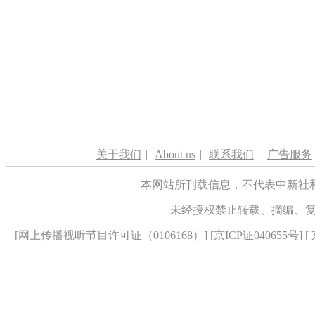
关于我们
|
About us
|
联系我们
|
广告服务
本网站所刊载信息，不代表中新社
未经授权禁止转载、摘编、
[
网上传播视听节目许可证（0106168）
] [
京ICP证040655号
] 