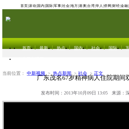
首页
|
滚动
|
国内
|
国际
|
军事
|
社会
|
地方
|
港澳
|
台湾
|
华人
|
侨网
|
财经
|
金融
|
首页
最新
热点
国内
社会
国际
东北亚电视网
当前位置：
中新视频
>
热点新闻
>
社会
>
正文
广东茂名67岁精神病人住院期间
发布时间：2013年10月09日 13:05
来源：