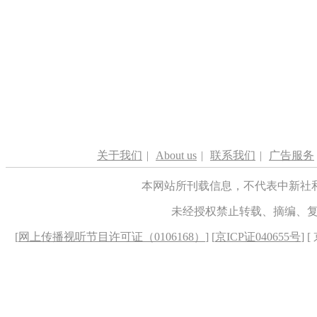
关于我们
|
About us
|
联系我们
|
广告服务
本网站所刊载信息，不代表中新社
未经授权禁止转载、摘编、
[
网上传播视听节目许可证（0106168）
] [
京ICP证040655号
] 