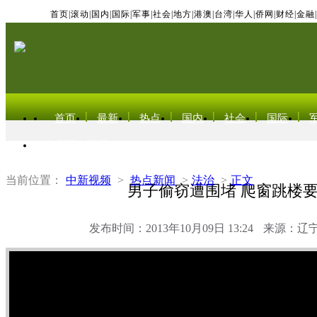
首页
|
滚动
|
国内
|
国际
|
军事
|
社会
|
地方
|
港澳
|
台湾
|
华人
|
侨网
|
财经
|
金融
|
首页
最新
热点
国内
社会
国际
东北亚电视网
当前位置：
中新视频
>
热点新闻
>
法治
>
正文
男子偷窃遭围堵 爬窗跳楼
发布时间：2013年10月09日 13:24
来源：辽