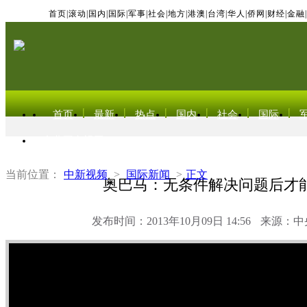
首页
|
滚动
|
国内
|
国际
|
军事
|
社会
|
地方
|
港澳
|
台湾
|
华人
|
侨网
|
财经
|
金融
|
首页
最新
热点
国内
社会
国际
东北亚电视网
当前位置：
中新视频
>
国际新闻
>
正文
奥巴马：无条件解决问题后才
发布时间：2013年10月09日 14:56
来源：中