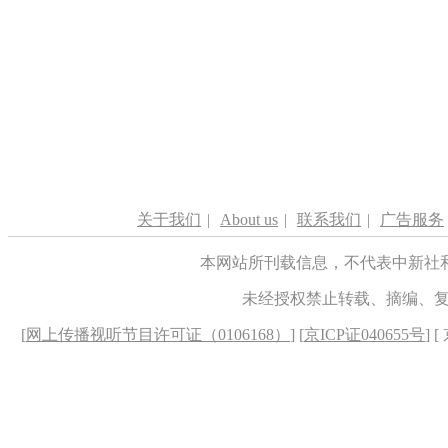
关于我们
|
About us
|
联系我们
|
广告服务
本网站所刊载信息，不代表中新社
未经授权禁止转载、摘编、
[
网上传播视听节目许可证（0106168）
] [
京ICP证040655号
] 