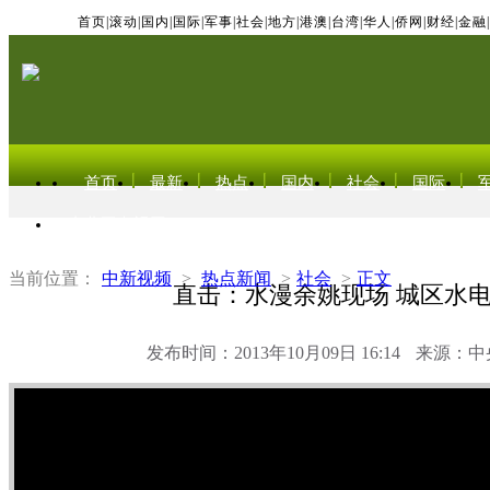
首页
|
滚动
|
国内
|
国际
|
军事
|
社会
|
地方
|
港澳
|
台湾
|
华人
|
侨网
|
财经
|
金融
|
首页
最新
热点
国内
社会
国际
东北亚电视网
当前位置：
中新视频
>
热点新闻
>
社会
>
正文
直击：水漫余姚现场 城区水
发布时间：2013年10月09日 16:14
来源：中