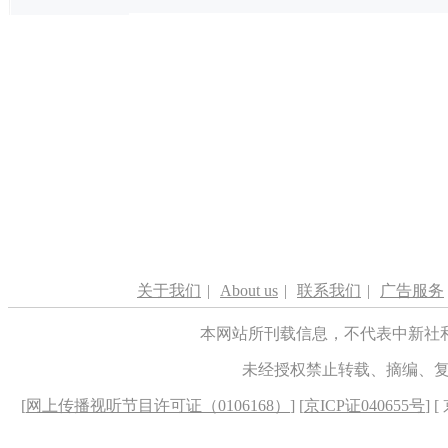
关于我们
|
About us
|
联系我们
|
广告服务
本网站所刊载信息，不代表中新社
未经授权禁止转载、摘编、
[
网上传播视听节目许可证（0106168）
] [
京ICP证040655号
] 