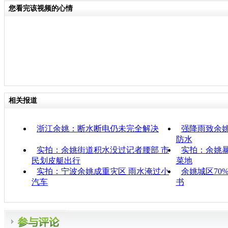
您看完该视频的心情
相关报道
浙江余姚：断水断电仍未完全解决
强降雨致余姚
防水
实拍：余姚街道积水没过记者腰部 市
实拍：余姚暴
民划皮艇出行
菜地
实拍：宁波余姚成重灾区 雨水淹过小
余姚城区70
汽车
书