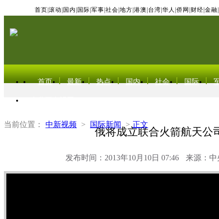
首页
|
滚动
|
国内
|
国际
|
军事
|
社会
|
地方
|
港澳
|
台湾
|
华人
|
侨网
|
财经
|
金融
|
首页
最新
热点
国内
社会
国际
东北亚电视网
当前位置：
中新视频
>
国际新闻
>
正文
俄将成立联合火箭航天公
发布时间：2013年10月10日 07:46
来源：中