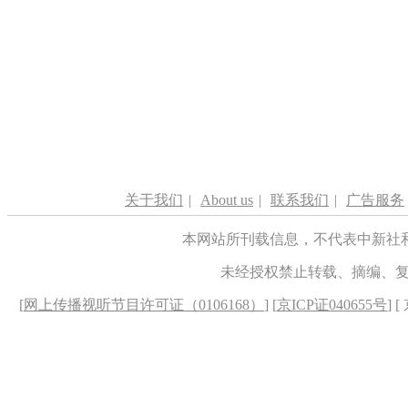
关于我们
|
About us
|
联系我们
|
广告服务
本网站所刊载信息，不代表中新社
未经授权禁止转载、摘编、
[
网上传播视听节目许可证（0106168）
] [
京ICP证040655号
] 