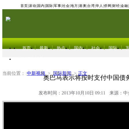
首页
|
滚动
|
国内
|
国际
|
军事
|
社会
|
地方
|
港澳
|
台湾
|
华人
|
侨网
|
财经
|
金融
|
首页
最新
热点
国内
社会
国际
东北亚电视网
当前位置：
中新视频
>
国际新闻
>
正文
奥巴马表示将按时支付中国债
发布时间：2013年10月10日 09:11
来源：中