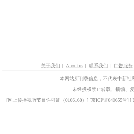
关于我们
|
About us
|
联系我们
|
广告服务
本网站所刊载信息，不代表中新社
未经授权禁止转载、摘编、
[
网上传播视听节目许可证（0106168）
] [
京ICP证040655号
] 