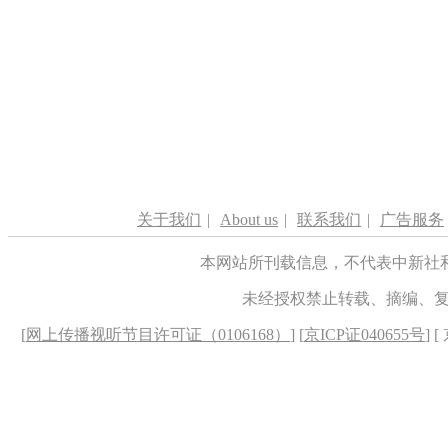
关于我们
|
About us
|
联系我们
|
广告服务
本网站所刊载信息，不代表中新社
未经授权禁止转载、摘编、
[
网上传播视听节目许可证（0106168）
] [
京ICP证040655号
] 