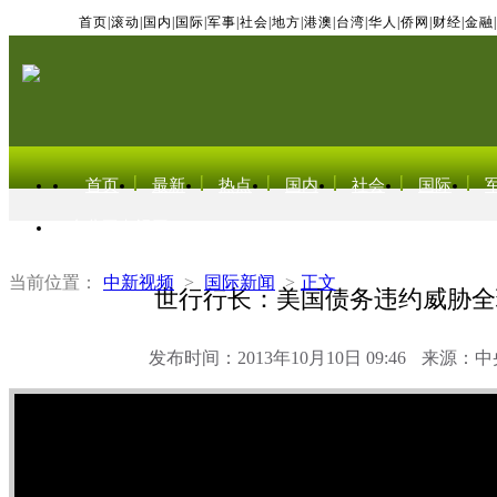
首页
|
滚动
|
国内
|
国际
|
军事
|
社会
|
地方
|
港澳
|
台湾
|
华人
|
侨网
|
财经
|
金融
|
首页
最新
热点
国内
社会
国际
东北亚电视网
当前位置：
中新视频
>
国际新闻
>
正文
世行行长：美国债务违约威胁全
发布时间：2013年10月10日 09:46
来源：中