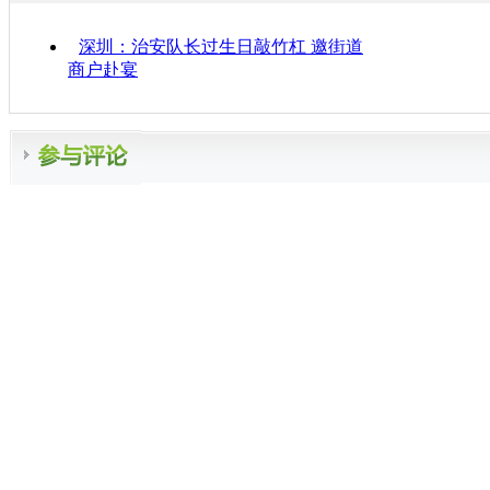
深圳：治安队长过生日敲竹杠 邀街道
商户赴宴