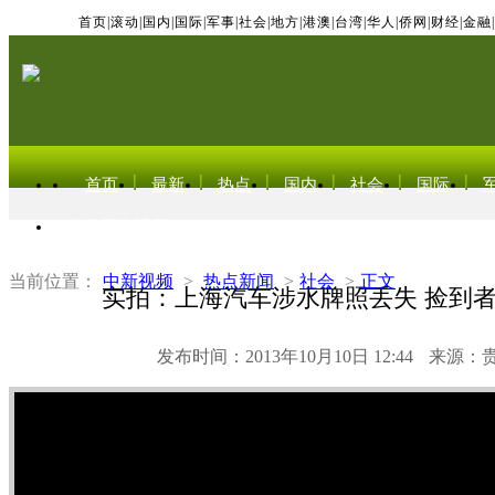
首页
|
滚动
|
国内
|
国际
|
军事
|
社会
|
地方
|
港澳
|
台湾
|
华人
|
侨网
|
财经
|
金融
|
首页
最新
热点
国内
社会
国际
东北亚电视网
当前位置：
中新视频
>
热点新闻
>
社会
>
正文
实拍：上海汽车涉水牌照丢失 捡到
发布时间：2013年10月10日 12:44
来源：