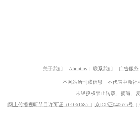
关于我们
|
About us
|
联系我们
|
广告服务
本网站所刊载信息，不代表中新社
未经授权禁止转载、摘编、
[
网上传播视听节目许可证（0106168）
] [
京ICP证040655号
] 