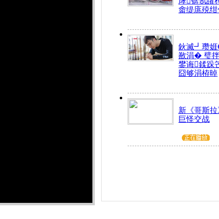
庨锛氬皬
畬缇庣殑绀
鈥滅┛瓒娾
敾涓� 璧
鐢诲鍒跺
囧够涓栫晫
新《哥斯拉
巨怪交战