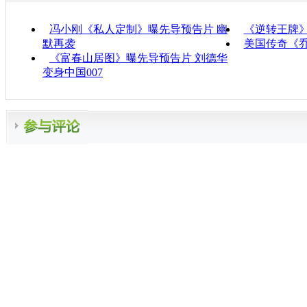
冯小刚《私人定制》曝先导预告片 幽
《逆转王牌
默再袭
美国传奇《
《富春山居图》曝先导预告片 刘德华
变身中国007