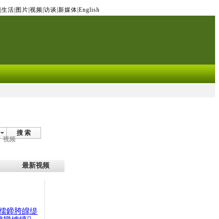
|
生活
|
图片
|
视频
|
访谈
|
新媒体
|
English
搜 索
视频
最新视频
檽鍗胯皥缇