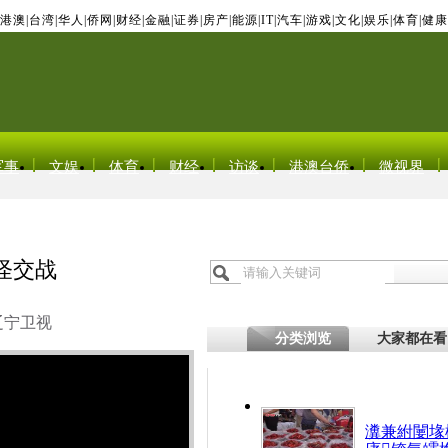
港澳
|
台湾
|
华人
|
侨网
|
财经
|
金融
|
证券
|
房产
|
能源
|
IT
|
汽车
|
游戏
|
文化
|
娱乐
|
体育
|
健康
军事
文娱
体育
财经
访谈
港澳台侨
微视界
怪交战
辽宁卫视
分类浏览
大家都在看
瀵兼紨闄堟