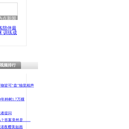
热点新闻
练陪伴最
咪 训练成
功瘦身
视频排行
物皆可“盘”独觉相声
年种树1.7万棵
记者提问
码？答案竟然是……
头渚夜樱美如画