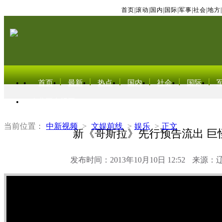
首页
|
滚动
|
国内
|
国际
|
军事
|
社会
|
地方
|
首页
最新
热点
国内
社会
国际
东北亚电视网
当前位置：
中新视频
>
文娱前线
>
娱乐
>
正文
新《哥斯拉》先行预告流出 巨
发布时间：2013年10月10日 12:52
来源：