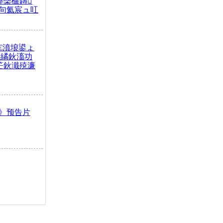
榫欒櫨鏄
句氦宸ュ叿
€濆埌鍙ょ
拌繘鈥滀功
笀鈥濈殑濂
》预告片