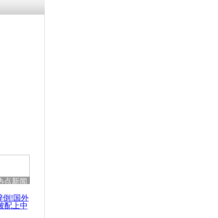
热点新闻
醉倒!国外
被配上中
国民乐