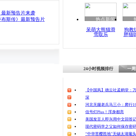
》最新预告片来袭
乔布斯传》最新预告片
热点新闻
呆萌大熊猫滑
狗教
雪取乐
胖猫
24小时视频排行
一周
【中国风】德云社孟鹤堂：万
深
河北无腿老兵马三小：爬行19
信号灯Plus！浑身都亮
美国发言人即兴用中文回答
现代密码学之父如何保存密
“中华赏樱胜地”无锡太湖鼋