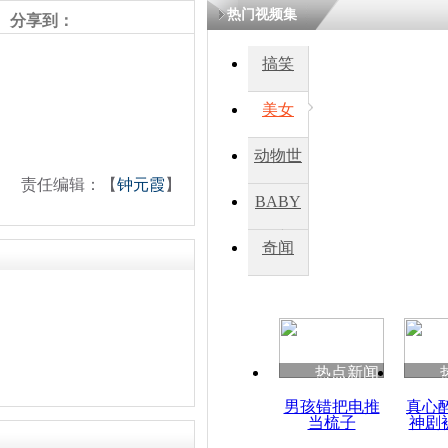
热门视频集
分享到：
搞笑
美女
动物世
责任编辑：【
钟元霞
】
界
BABY
秀
奇闻
热点新闻
男孩错把电推
真心
当梳子
神剧