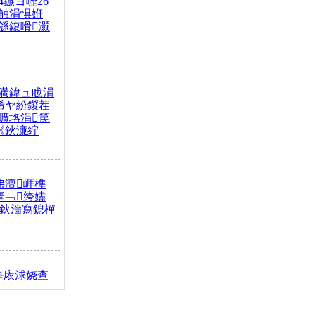
4鏃ヨ嚦26
触涓惧姙
綔鍑嗗灏
満鍏ュ眬涓
浠ヤ紛鍐茬
曠垎涓笢
《鈥濓紵
弗澶崕榫
搴﹁绔嬧
澂鈥濇寫鎴樿
缇庡浗娆查
簹涓庝腑鍥
┾€濓紝鍙嶅
解€斾笢鐩