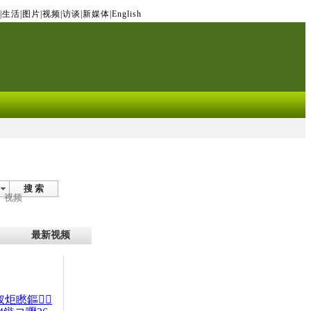
|
生活
|
图片
|
视频
|
访谈
|
新媒体
|
English
搜 索
视频
最新视频
杈炬矁鏂