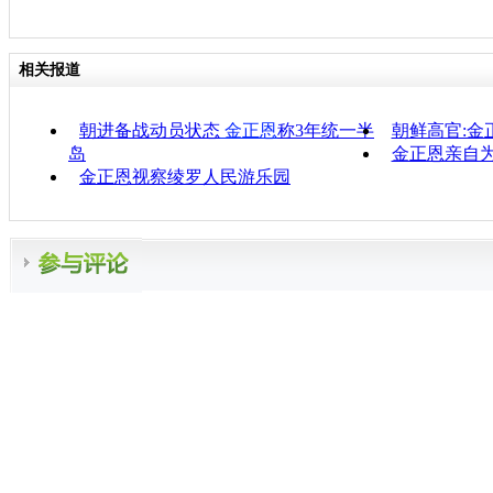
相关报道
朝进备战动员状态
金正恩
称3年统一半
朝鲜高官:金
岛
金正恩亲自
金正恩视察绫罗人民游乐园