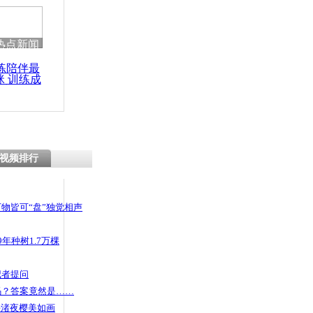
热点新闻
练陪伴最
咪 训练成
功瘦身
视频排行
物皆可“盘”独觉相声
年种树1.7万棵
记者提问
码？答案竟然是……
头渚夜樱美如画