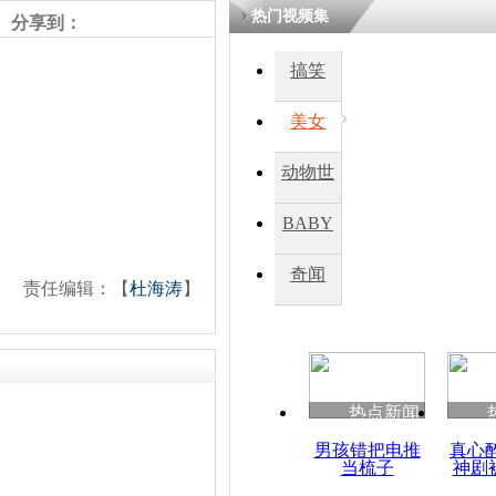
热门视频集
熷悎浣� 
分享到：
瘑灞€
搞笑
美女
娉板浗閫€
笂灏嗭細姝�
忓彈瀹炴垬
动物世
鍚稿紩澶氬
ㄤ笘鐣岃
界
BABY
秀
奇闻
朝鲜劳动党
责任编辑：【
杜海涛
】
金正恩拜谒
热点新闻
男孩错把电推
真心
当梳子
神剧