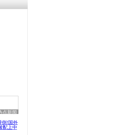
涓ㄥ浗闄呰
褰圭┖鍐涗
-10CE缁
妫€楠岋紝
浗鍏虫敞涓
建党纪念日
太阳宫
热点新闻
醉倒!国外
被配上中
国民乐