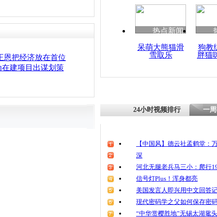
热点新闻
呆萌大熊猫滑
狗教
雪取乐
胖猫
正恩把经济放在首位
为在建项目出谋划策
24小时视频排行
一周
【中国风】德云社孟鹤堂：万
深
河北无腿老兵马三小：爬行19
信号灯Plus！浑身都亮
美国发言人即兴用中文回答
现代密码学之父如何保存密
“中华赏樱胜地”无锡太湖鼋