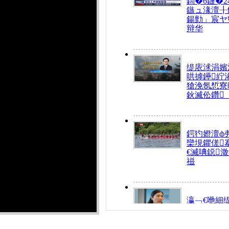
鍧�6鏈�2
鏃ュ湪澶╂
鍚勯」宸ヤ
辩华
缇庡浗涓嬪
哄摢鑸紵
獊浼氬惁寮
鈥滅伀鑽
鍔犳嬁澶ф
欒垷鑺傞
€滅唺鐚
禌
瀛﹁€咃細
€间笢鍗椾
解€滆劚閽
姪鎺ㄤ腑鍥