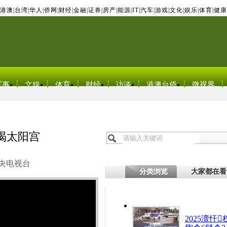
港澳
|
台湾
|
华人
|
侨网
|
财经
|
金融
|
证券
|
房产
|
能源
|
IT
|
汽车
|
游戏
|
文化
|
娱乐
|
体育
|
健康
军事
文娱
体育
财经
访谈
港澳台侨
微视界
谒太阳宫
央电视台
分类浏览
大家都在看
2025澶忓