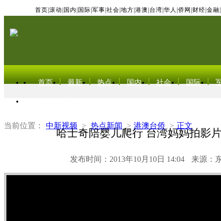
首页
|
滚动
|
国内
|
国际
|
军事
|
社会
|
地方
|
港澳
|
台湾
|
华人
|
侨网
|
财经
|
金融
|
首页
最新
热点
国内
社会
国际
东北亚电视网
当前位置：
中新视频
>
热点新闻
>
港澳台侨
>
正文
哈士奇陪婴儿爬行 台湾妈妈拍影
发布时间：2013年10月10日 14:04
来源：