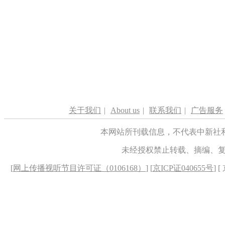
关于我们
|
About us
|
联系我们
|
广告服务
本网站所刊载信息，不代表中新社
未经授权禁止转载、摘编、
[
网上传播视听节目许可证（0106168）
] [
京ICP证040655号
] 