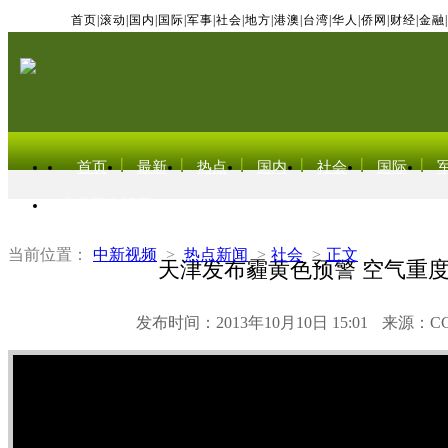
首页
|
滚动
|
国内
|
国际
|
军事
|
社会
|
地方
|
港澳
|
台湾
|
华人
|
侨网
|
财经
|
金融
|
首页
最新
热点
国内
社会
国际
东北亚电视网
当前位置：
中新视频
>
热点新闻
>
社会
>
正文
天津发布霾黄色预警 空气重
发布时间：2013年10月10日 15:01
来源：C