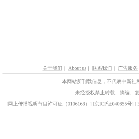
关于我们
|
About us
|
联系我们
|
广告服务
本网站所刊载信息，不代表中新社
未经授权禁止转载、摘编、
[
网上传播视听节目许可证（0106168）
] [
京ICP证040655号
] 