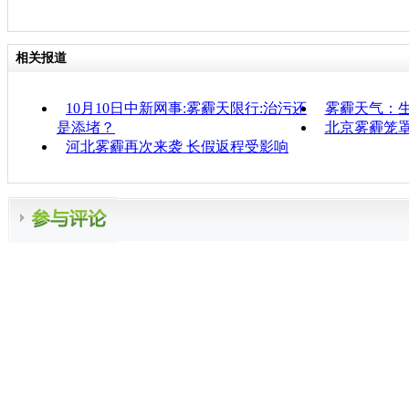
相关报道
10月10日中新网事:雾霾天限行:治污还
雾霾天气：
是添堵？
北京雾霾笼罩
河北雾霾再次来袭 长假返程受影响