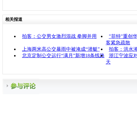
相关报道
拍客：公交男女激烈混战 拳脚并用
"菲特"重创
客紧急疏散
上海两米高公交暴雨中被淹成“潜艇”
拍客：洪水淹
北京定制公交运行“满月”新增18条线路
浙江宁波应对
天