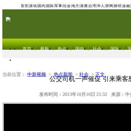
首页
|
滚动
|
国内
|
国际
|
军事
|
社会
|
地方
|
港澳
|
台湾
|
华人
|
侨网
|
财经
|
金融
|
首页
最新
热点
国内
社会
国际
东北亚电视网
当前位置：
中新视频
>
热点新闻
>
社会
>
正文
公交司机一声催促 引来乘客
发布时间：2013年10月10日 21:32
来源：中