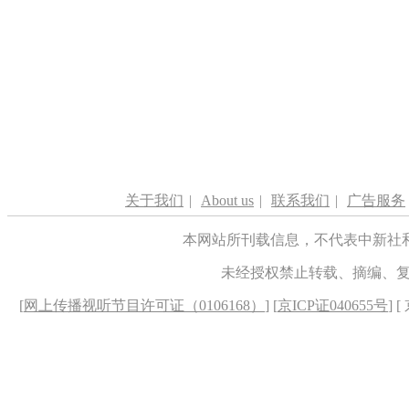
关于我们
|
About us
|
联系我们
|
广告服务
本网站所刊载信息，不代表中新社
未经授权禁止转载、摘编、
[
网上传播视听节目许可证（0106168）
] [
京ICP证040655号
] 