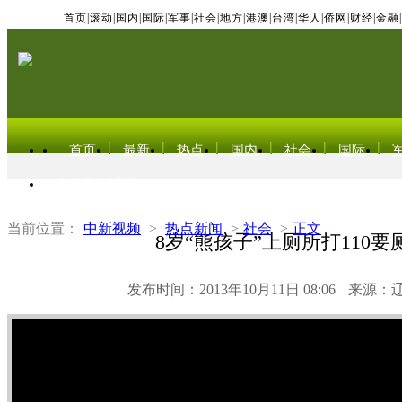
首页
|
滚动
|
国内
|
国际
|
军事
|
社会
|
地方
|
港澳
|
台湾
|
华人
|
侨网
|
财经
|
金融
|
首页
最新
热点
国内
社会
国际
东北亚电视网
当前位置：
中新视频
>
热点新闻
>
社会
>
正文
8岁“熊孩子”上厕所打110要
发布时间：2013年10月11日 08:06
来源：