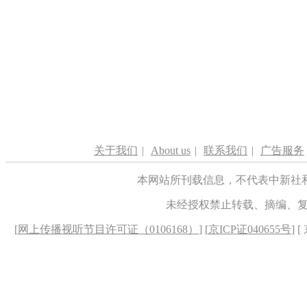
关于我们
|
About us
|
联系我们
|
广告服务
本网站所刊载信息，不代表中新社
未经授权禁止转载、摘编、
[
网上传播视听节目许可证（0106168）
] [
京ICP证040655号
] 