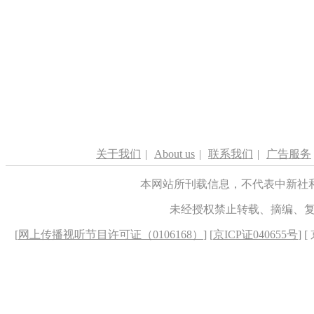
关于我们
|
About us
|
联系我们
|
广告服务
本网站所刊载信息，不代表中新社
未经授权禁止转载、摘编、
[
网上传播视听节目许可证（0106168）
] [
京ICP证040655号
] 