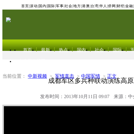
首页
|
滚动
|
国内
|
国际
|
军事
|
社会
|
地方
|
港澳
|
台湾
|
华人
|
侨网
|
财经
|
金融
|
首页
最新
热点
国内
社会
国际
东北亚电视网
当前位置：
中新视频
>
军情直击
>
中国军情
>
正文
成都军区多兵种联动演练高原
发布时间：2013年10月11日 09:07
来源：中