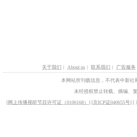
关于我们
|
About us
|
联系我们
|
广告服务
本网站所刊载信息，不代表中新社
未经授权禁止转载、摘编、
[
网上传播视听节目许可证（0106168）
] [
京ICP证040655号
] 