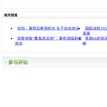
相关报道
实拍：暴雨后桥洞积水 女子自在游泳
国际泳联10
落幕
游客体验“魔鬼游泳池”：瀑布顶端刺激
美国64岁游
游泳
峡