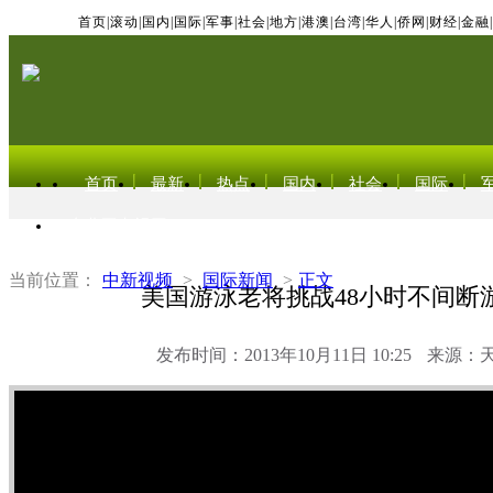
首页
|
滚动
|
国内
|
国际
|
军事
|
社会
|
地方
|
港澳
|
台湾
|
华人
|
侨网
|
财经
|
金融
|
首页
最新
热点
国内
社会
国际
东北亚电视网
当前位置：
中新视频
>
国际新闻
>
正文
美国游泳老将挑战48小时不间断
发布时间：2013年10月11日 10:25
来源：