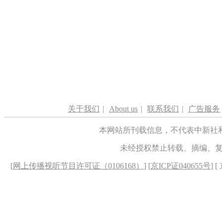
关于我们
|
About us
|
联系我们
|
广告服务
本网站所刊载信息，不代表中新社
未经授权禁止转载、摘编、
[
网上传播视听节目许可证（0106168）
] [
京ICP证040655号
] 