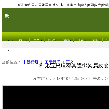
首页
|
滚动
|
国内
|
国际
|
军事
|
社会
|
地方
|
港澳
|
台湾
|
华人
|
侨网
|
财经
|
金融
|
首页
最新
热点
国内
社会
国际
东北亚电视网
当前位置：
中新视频
>
国际新闻
>
正文
利比亚总理称其遭绑架属政变
发布时间：2013年10月12日 08:36
来源：C