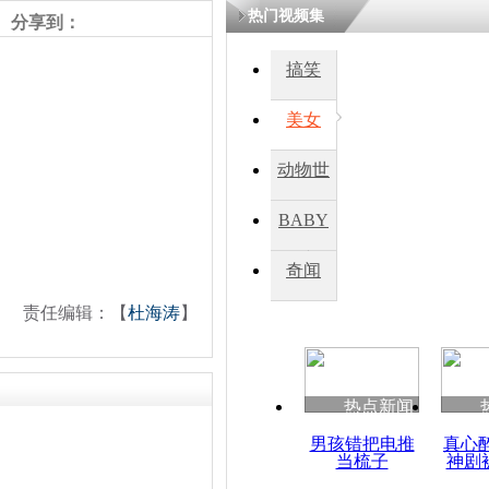
热门视频集
熷悎浣� 
分享到：
瘑灞€
搞笑
美女
娉板浗閫€
笂灏嗭細姝�
忓彈瀹炴垬
动物世
鍚稿紩澶氬
ㄤ笘鐣岃
界
BABY
秀
奇闻
朝鲜称要让
大海
责任编辑：【
杜海涛
】
热点新闻
男孩错把电推
真心
当梳子
神剧