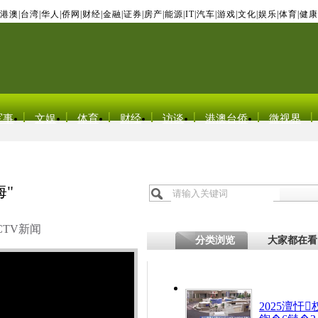
港澳
|
台湾
|
华人
|
侨网
|
财经
|
金融
|
证券
|
房产
|
能源
|
IT
|
汽车
|
游戏
|
文化
|
娱乐
|
体育
|
健康
军事
文娱
体育
财经
访谈
港澳台侨
微视界
"
CTV新闻
分类浏览
大家都在看
2025澶忓