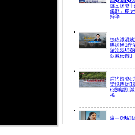
鍧�6鏈�2
鏃ュ湪澶╂
鍚勯」宸ヤ
辩华
缇庡浗涓嬪
哄摢鑸紵
獊浼氬惁寮
鈥滅伀鑽
鍔犳嬁澶ф
欒垷鑺傞
€滅唺鐚
禌
瀛﹁€咃細
€间笢鍗椾
解€滆劚閽
姪鎺ㄤ腑鍥