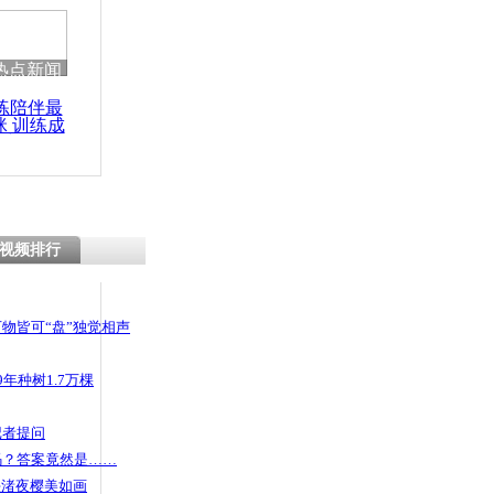
热点新闻
练陪伴最
咪 训练成
功瘦身
视频排行
物皆可“盘”独觉相声
年种树1.7万棵
记者提问
码？答案竟然是……
头渚夜樱美如画