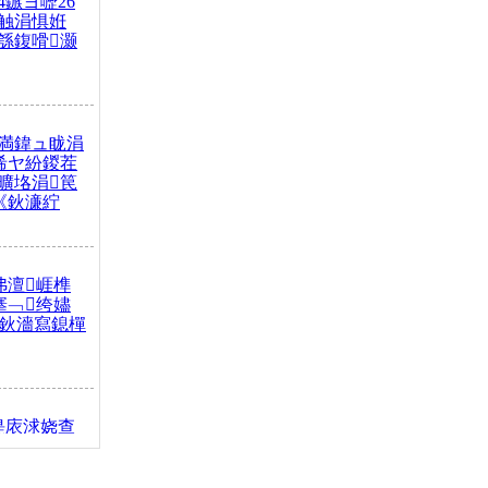
4鏃ヨ嚦26
触涓惧姙
綔鍑嗗灏
満鍏ュ眬涓
浠ヤ紛鍐茬
曠垎涓笢
《鈥濓紵
弗澶崕榫
搴﹁绔嬧
澂鈥濇寫鎴樿
缇庡浗娆查
簹涓庝腑鍥
┾€濓紝鍙嶅
解€斾笢鐩