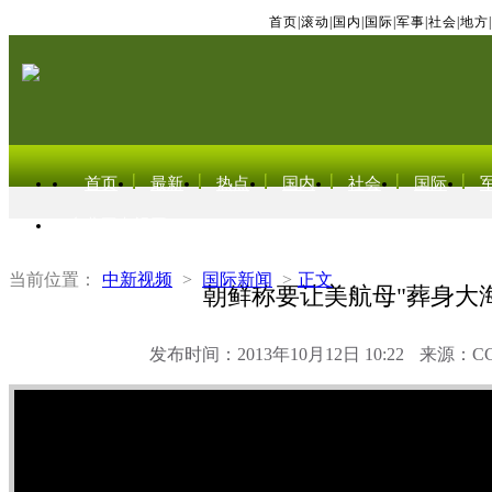
首页
|
滚动
|
国内
|
国际
|
军事
|
社会
|
地方
|
首页
最新
热点
国内
社会
国际
东北亚电视网
当前位置：
中新视频
>
国际新闻
>
正文
朝鲜称要让美航母"葬身大海
发布时间：2013年10月12日 10:22
来源：C