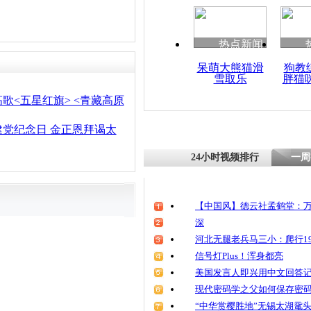
热点新闻
呆萌大熊猫滑
狗教
雪取乐
胖猫
歌<五星红旗> <青藏高原
党纪念日 金正恩拜谒太
24小时视频排行
一周
【中国风】德云社孟鹤堂：万
深
河北无腿老兵马三小：爬行19
信号灯Plus！浑身都亮
美国发言人即兴用中文回答
现代密码学之父如何保存密
“中华赏樱胜地”无锡太湖鼋