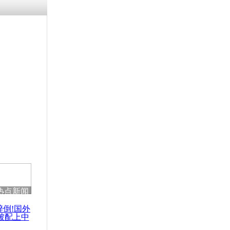
涓ㄥ浗闄呰
褰圭┖鍐涗
-10CE缁
妫€楠岋紝
浗鍏虫敞涓
美航母葬身
热点新闻
醉倒!国外
被配上中
国民乐