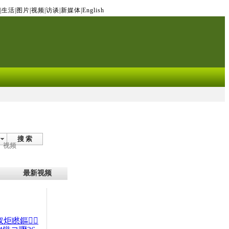
|
生活
|
图片
|
视频
|
访谈
|
新媒体
|
English
搜 索
视频
最新视频
杈炬矁鏂