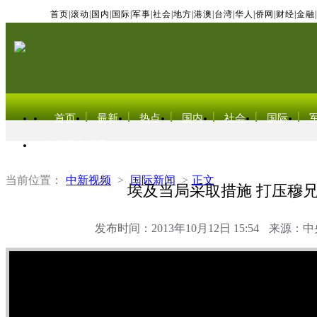
首页
|
滚动
|
国内
|
国际
|
军事
|
社会
|
地方
|
港澳
|
台湾
|
华人
|
侨网
|
财经
|
金融
|
首页
最新
热点
国内
社会
国际
东北亚电视网
当前位置：
中新视频
>
国际新闻
>
正文
埃及当局采取措施 打压穆
发布时间：2013年10月12日 15:54
来源：中