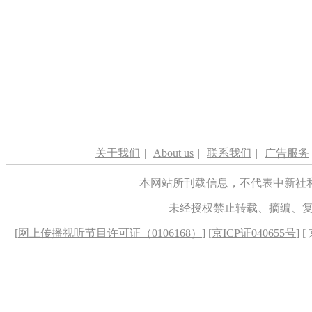
关于我们
|
About us
|
联系我们
|
广告服务
本网站所刊载信息，不代表中新社
未经授权禁止转载、摘编、
[
网上传播视听节目许可证（0106168）
] [
京ICP证040655号
] 