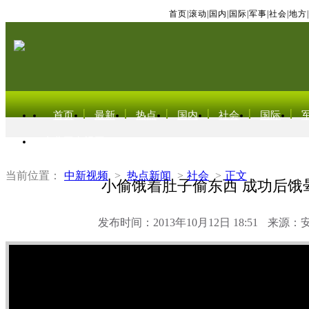
首页
|
滚动
|
国内
|
国际
|
军事
|
社会
|
地方
|
首页
最新
热点
国内
社会
国际
东北亚电视网
当前位置：
中新视频
>
热点新闻
>
社会
>
正文
小偷饿着肚子偷东西 成功后饿
发布时间：2013年10月12日 18:51
来源：