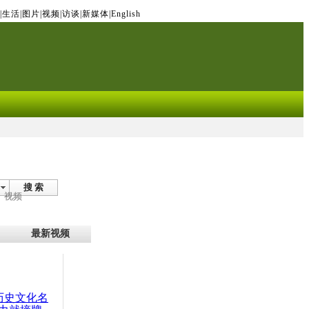
|
生活
|
图片
|
视频
|
访谈
|
新媒体
|
English
搜 索
视频
最新视频
：历史文化名