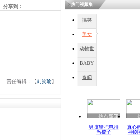
热门视频集
分享到：
四川一精神
搞笑
病发持大锤
美女
探访传承四
动物世
俗：近万民
英省亲送行
界
BABY
秀
奇闻
责任编辑：【
刘笑瑜
】
小伙骑车逆
崩溃 网上
因
热点新闻
四川兴文苗
度苗族花山
男孩错把电推
真心
当梳子
神剧