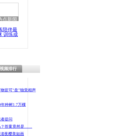
 哀思悼忠
热点新闻
练陪伴最
咪 训练成
子偷东西
功瘦身
被抓
视频排行
物皆可“盘”独觉相声
年种树1.7万棵
记者提问
码？答案竟然是……
头渚夜樱美如画