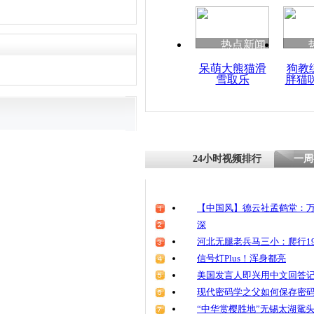
清明祭英烈
魂
热点新闻
呆萌大熊猫滑
狗教
雪取乐
胖猫
小偷饿着肚
成功后饿晕
24小时视频排行
一周
【中国风】德云社孟鹤堂：万
深
河北无腿老兵马三小：爬行19
信号灯Plus！浑身都亮
美国发言人即兴用中文回答
现代密码学之父如何保存密
“中华赏樱胜地”无锡太湖鼋