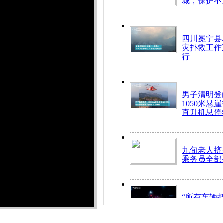
城，保护不
四川冕宁县
灾扑救工作
行
男子清明登
1050米悬
直升机悬停
九旬老人挤
乘务员全部
“所有车辆
开！”儿童
警急速救助