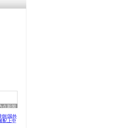
残疾男子因
砸银行
千年传统习
众为娥皇女
行被查情绪
回答崩溃原
热点新闻
乡上万人欢
节
醉倒!国外
被配上中
国民乐