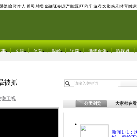
港澳
|
台湾
|
华人
|
侨网
|
财经
|
金融
|
证券
|
房产
|
能源
|
IT
|
汽车
|
游戏
|
文化
|
娱乐
|
体育
|
健康
军事
文娱
体育
财经
访谈
港澳台侨
微视界
晕被抓
安徽卫视
分类浏览
大家都在看
新闻1+1