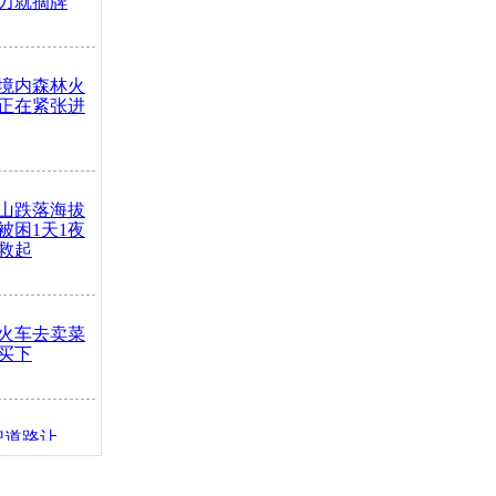
力就摘牌
境内森林火
正在紧张进
山跌落海拔
崖被困1天1夜
救起
火车去卖菜
买下
把道路让
突发疾病交