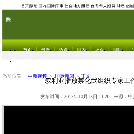
首页
|
滚动
|
国内
|
国际
|
军事
|
社会
|
地方
|
港澳
|
台湾
|
华人
|
侨网
|
财经
|
金融
|
首页
最新
热点
国内
社会
国际
东北亚电视网
当前位置：
中新视频
>
国际新闻
>
正文
叙利亚播放禁化武组织专家工
发布时间：2013年10月13日 11:20
来源：中