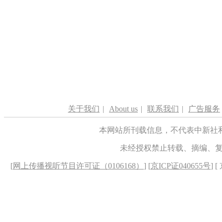
关于我们
|
About us
|
联系我们
|
广告服务
本网站所刊载信息，不代表中新社
未经授权禁止转载、摘编、
[
网上传播视听节目许可证（0106168）
] [
京ICP证040655号
] 