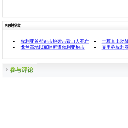
相关报道
叙利亚首都迫击炮袭击致11人死亡
土耳其出动
戈兰高地以军哨所遭叙利亚炮击
克里称叙利亚