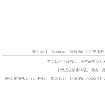
关于我们
|
About us
|
联系我们
|
广告服务
本网站所刊载信息，不代表中新社
未经授权禁止转载、摘编、
[
网上传播视听节目许可证（0106168）
] [
京ICP证040655号
] 