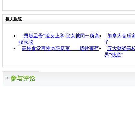
相关报道
“男版孟母”追女上学 父女被同一所高
加拿大音乐
校录取
子
高校食堂再推奇葩新菜——熘炒葡萄
五大财经高校
界"钱途"