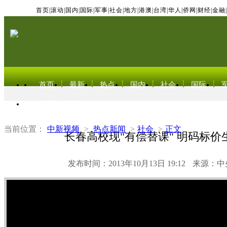
首页
|
滚动
|
国内
|
国际
|
军事
|
社会
|
地方
|
港澳
|
台湾
|
华人
|
侨网
|
财经
|
金融
|
首页
最新
热点
国内
社会
国际
东北亚电视网
当前位置：
中新视频
>
热点新闻
>
社会
>
正文
长春高校现"有偿替课" 明码标价
发布时间：2013年10月13日 19:12
来源：中