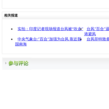
相关报道
实拍：印度记者现场报道台风被“吹走”
台风"百合"逼
港避风
中央气象台:"百合"加强为台风 靠近我
台风菲特致
国南海