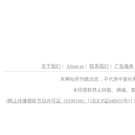
关于我们
|
About us
|
联系我们
|
广告服务
本网站所刊载信息，不代表中新社
未经授权禁止转载、摘编、
[
网上传播视听节目许可证（0106168）
] [
京ICP证040655号
] 