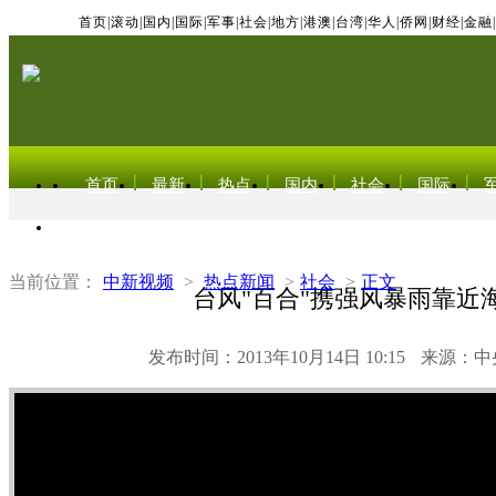
首页
|
滚动
|
国内
|
国际
|
军事
|
社会
|
地方
|
港澳
|
台湾
|
华人
|
侨网
|
财经
|
金融
|
首页
最新
热点
国内
社会
国际
东北亚电视网
当前位置：
中新视频
>
热点新闻
>
社会
>
正文
台风"百合"携强风暴雨靠近
发布时间：2013年10月14日 10:15
来源：中