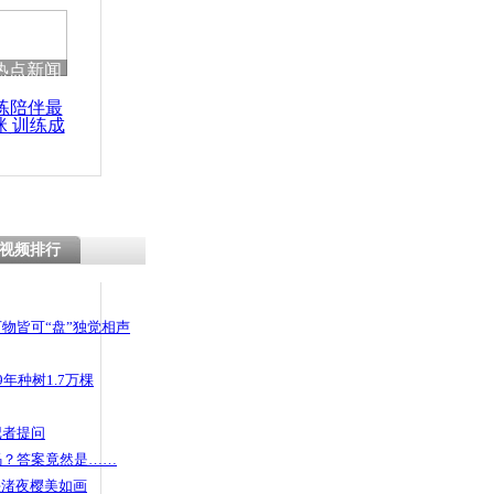
热点新闻
练陪伴最
咪 训练成
功瘦身
视频排行
物皆可“盘”独觉相声
年种树1.7万棵
记者提问
码？答案竟然是……
头渚夜樱美如画