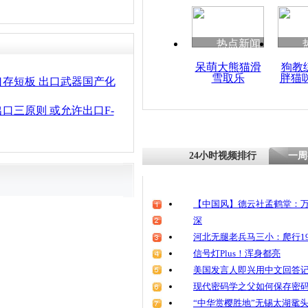
热点新闻
呆萌大熊猫滑
狗教
雪取乐
胖猫
存短板 出口武器国产化
口三原则 或允许出口F-
24小时视频排行
一周
【中国风】德云社孟鹤堂：万
深
河北无腿老兵马三小：爬行19
信号灯Plus！浑身都亮
美国发言人即兴用中文回答
现代密码学之父如何保存密
“中华赏樱胜地”无锡太湖鼋