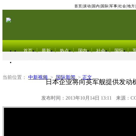
首页
|
滚动
|
国内
|
国际
|
军事
|
社会
|
地方
|
首页
最新
热点
国内
社会
国际
东北亚电视网
当前位置：
中新视频
>
国际新闻
>
正文
日本企业将向英军舰提供发动
发布时间：2013年10月14日 13:11
来源：C