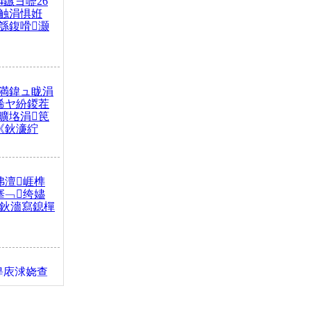
4鏃ヨ嚦26
触涓惧姙
綔鍑嗗灏
満鍏ュ眬涓
浠ヤ紛鍐茬
曠垎涓笢
《鈥濓紵
弗澶崕榫
搴﹁绔嬧
澂鈥濇寫鎴樿
缇庡浗娆查
簹涓庝腑鍥
┾€濓紝鍙嶅
解€斾笢鐩