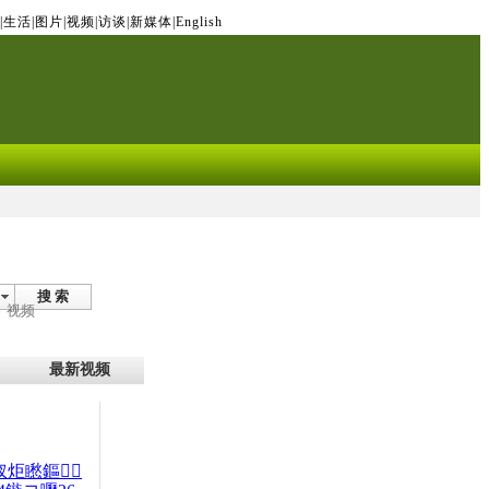
|
生活
|
图片
|
视频
|
访谈
|
新媒体
|
English
搜 索
视频
最新视频
杈炬矁鏂