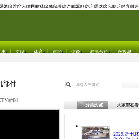
港澳
|
台湾
|
华人
|
侨网
|
财经
|
金融
|
证券
|
房产
|
能源
|
IT
|
汽车
|
游戏
|
文化
|
娱乐
|
体育
|
健康
军事
文娱
体育
财经
访谈
港澳台侨
微视界
机部件
CTV新闻
分类浏览
大家都在看
2025澶忓