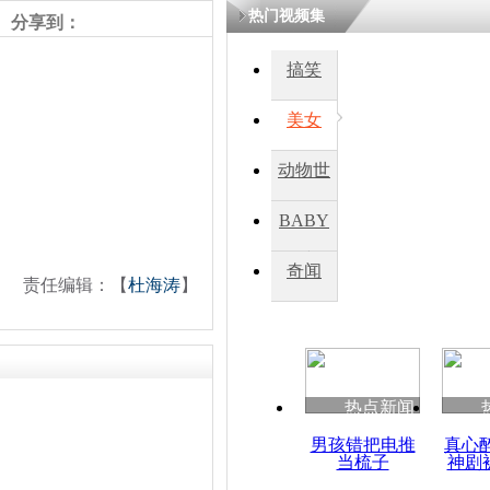
热门视频集
熷悎浣� 
分享到：
瘑灞€
搞笑
美女
娉板浗閫€
笂灏嗭細姝�
忓彈瀹炴垬
动物世
鍚稿紩澶氬
ㄤ笘鐣岃
界
BABY
秀
奇闻
日本企业将
责任编辑：【
杜海涛
】
供发动机部
热点新闻
男孩错把电推
真心
当梳子
神剧