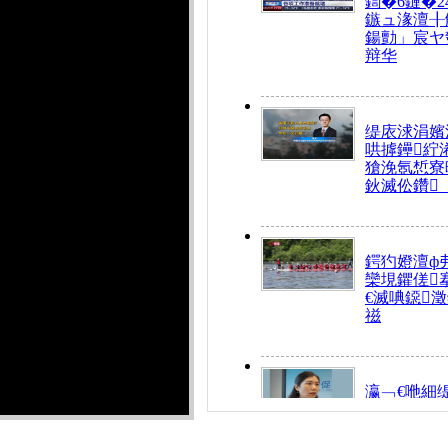
鍧�6鏈�2
鏃ュ湪澶╂
鍚勯」宸ヤ
辩华
缇庡浗涓嬪
哄摢鑸紵
獊浼氬惁寮
鈥滅伀鑽
鍔犳嬁澶ф
欒垷鑺傞
€滅唺鐚
禌
瀛﹁€咃細
€间笢鍗椾
解€滆劚閽
姪鎺ㄤ腑鍥