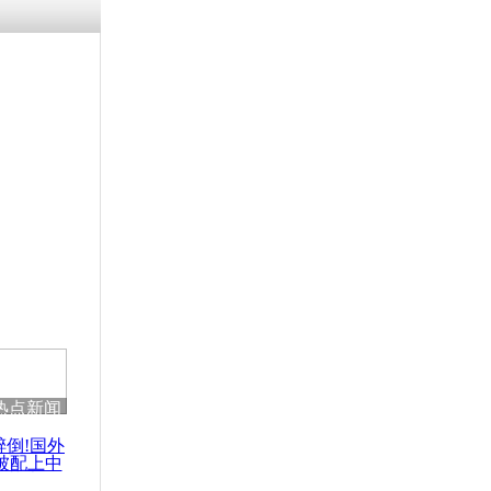
涓ㄥ浗闄呰
褰圭┖鍐涗
-10CE缁
妫€楠岋紝
浗鍏虫敞涓
向英军舰提
件
热点新闻
醉倒!国外
被配上中
国民乐