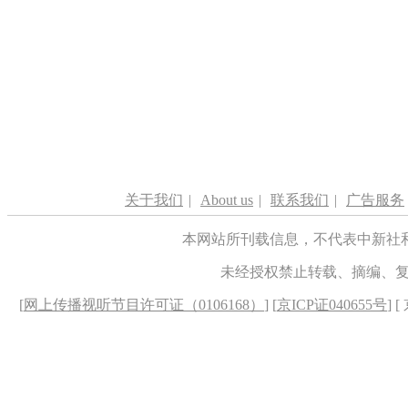
关于我们
|
About us
|
联系我们
|
广告服务
本网站所刊载信息，不代表中新社
未经授权禁止转载、摘编、
[
网上传播视听节目许可证（0106168）
] [
京ICP证040655号
] 