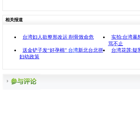
相关报道
台湾妇人欲整形改运 削骨致命危
实拍:台湾暴
骂不止
送金铲子发“好孕棉”
台湾
新北台北拼
台湾花莲:疑
妇幼政策