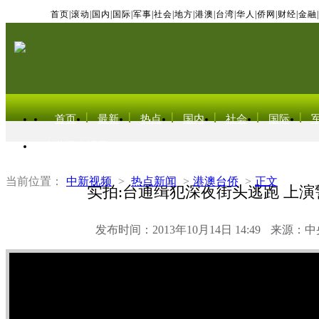
首页
|
滚动
|
国内
|
国际
|
军事
|
社会
|
地方
|
港澳
|
台湾
|
华人
|
侨网
|
财经
|
金融
|
首页
最新
热点
国内
社会
国际
东北亚电视网
当前位置：
中新视频
>
热点新闻
>
港澳台侨
>
正文
实拍:台通缉犯深夜街头逃跑 上演
发布时间：2013年10月14日 14:49
来源：中