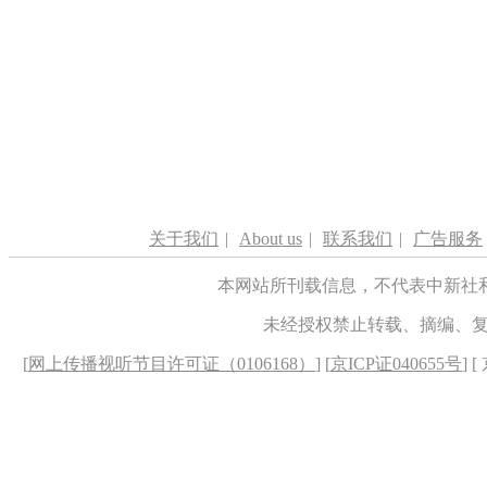
关于我们
|
About us
|
联系我们
|
广告服务
本网站所刊载信息，不代表中新社
未经授权禁止转载、摘编、
[
网上传播视听节目许可证（0106168）
] [
京ICP证040655号
] 