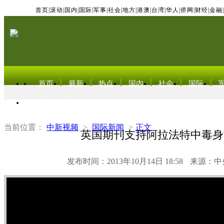
首页
|
滚动
|
国内
|
国际
|
军事
|
社会
|
地方
|
港澳
|
台湾
|
华人
|
侨网
|
财经
|
金融
|
首页
最新
热点
国内
社会
国际
东北亚电视网
当前位置：
中新视频
>
国际新闻
>
正文
英国期刊支持阿拉法特中毒身
发布时间：2013年10月14日 18:58
来源：中