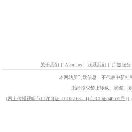
关于我们
|
About us
|
联系我们
|
广告服务
本网站所刊载信息，不代表中新社
未经授权禁止转载、摘编、
[
网上传播视听节目许可证（0106168）
] [
京ICP证040655号
] 