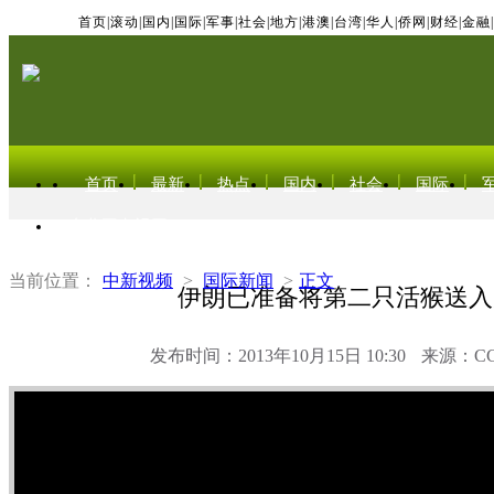
首页
|
滚动
|
国内
|
国际
|
军事
|
社会
|
地方
|
港澳
|
台湾
|
华人
|
侨网
|
财经
|
金融
|
首页
最新
热点
国内
社会
国际
东北亚电视网
当前位置：
中新视频
>
国际新闻
>
正文
伊朗已准备将第二只活猴送入
发布时间：2013年10月15日 10:30
来源：C