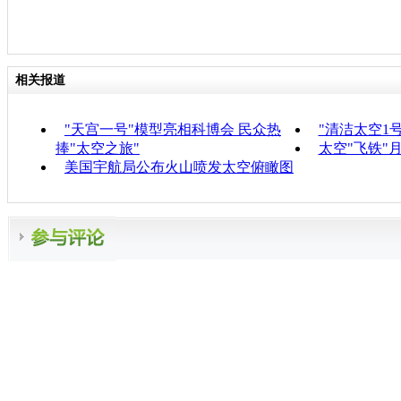
相关报道
"天宫一号"模型亮相科博会 民众热
"清洁太空1
捧"太空之旅"
太空"飞铁"
美国宇航局公布火山喷发太空俯瞰图