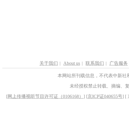
关于我们
|
About us
|
联系我们
|
广告服务
本网站所刊载信息，不代表中新社
未经授权禁止转载、摘编、
[
网上传播视听节目许可证（0106168）
] [
京ICP证040655号
] 