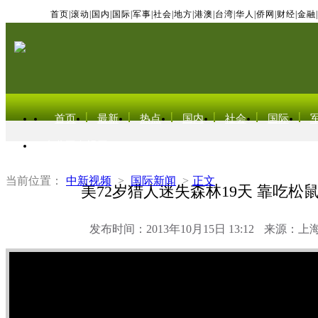
首页
|
滚动
|
国内
|
国际
|
军事
|
社会
|
地方
|
港澳
|
台湾
|
华人
|
侨网
|
财经
|
金融
|
首页
最新
热点
国内
社会
国际
东北亚电视网
当前位置：
中新视频
>
国际新闻
>
正文
美72岁猎人迷失森林19天 靠吃松
发布时间：2013年10月15日 13:12
来源：上