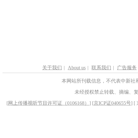
关于我们
|
About us
|
联系我们
|
广告服务
本网站所刊载信息，不代表中新社
未经授权禁止转载、摘编、
[
网上传播视听节目许可证（0106168）
] [
京ICP证040655号
] 