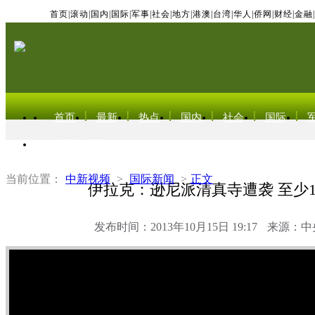
首页
|
滚动
|
国内
|
国际
|
军事
|
社会
|
地方
|
港澳
|
台湾
|
华人
|
侨网
|
财经
|
金融
|
首页
最新
热点
国内
社会
国际
东北亚电视网
当前位置：
中新视频
>
国际新闻
>
正文
伊拉克：逊尼派清真寺遭袭 至少1
发布时间：2013年10月15日 19:17
来源：中