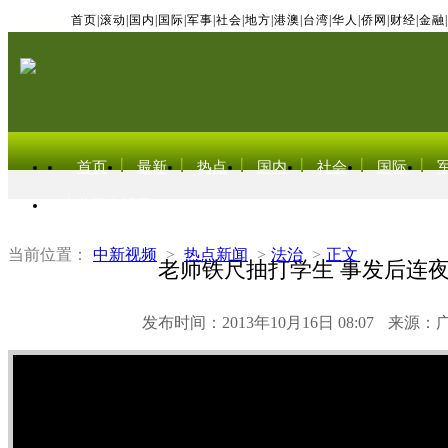
首页
|
滚动
|
国内
|
国际
|
军事
|
社会
|
地方
|
港澳
|
台湾
|
华人
|
侨网
|
财经
|
金融
|
首页
最新
热点
国内
社会
国际
东北亚电视网
当前位置：
中新视频
>
热点新闻
>
法治
>
正文
老师铁尺抽打学生 事发后连
发布时间：2013年10月16日 08:07
来源：