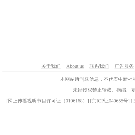
关于我们
|
About us
|
联系我们
|
广告服务
本网站所刊载信息，不代表中新社
未经授权禁止转载、摘编、
[
网上传播视听节目许可证（0106168）
] [
京ICP证040655号
] 