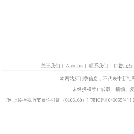
关于我们
|
About us
|
联系我们
|
广告服务
本网站所刊载信息，不代表中新社
未经授权禁止转载、摘编、
[
网上传播视听节目许可证（0106168）
] [
京ICP证040655号
] 