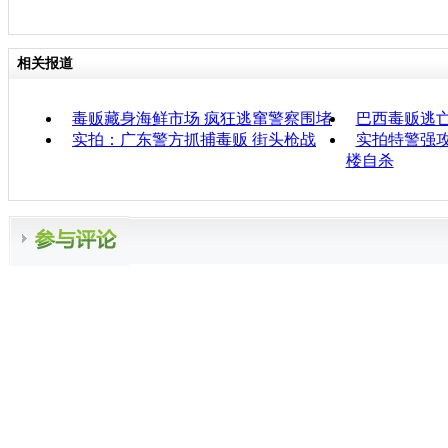
相关报道
毒贩藏身海鲜市场 疯狂逃窜警察围堵
巴西毒贩逃亡
实拍：广东警方抓捕毒贩 街头枪战
实拍特警强攻
楼自杀