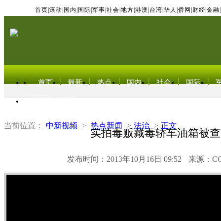
首页
|
滚动
|
国内
|
国际
|
军事
|
社会
|
地方
|
港澳
|
台湾
|
华人
|
侨网
|
财经
|
金融
|
首页
最新
热点
国内
社会
国际
东北亚电视网
当前位置：
中新视频
>
热点新闻
>
法治
>
正文
实拍毒贩藏毒轿车油箱被查
发布时间：2013年10月16日 09:52
来源：C