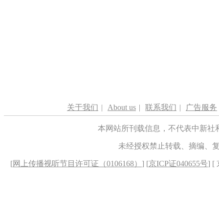
关于我们
|
About us
|
联系我们
|
广告服务
本网站所刊载信息，不代表中新社
未经授权禁止转载、摘编、
[
网上传播视听节目许可证（0106168）
] [
京ICP证040655号
] 