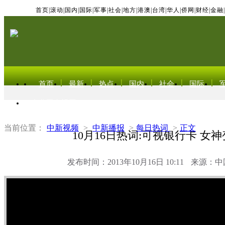
首页
|
滚动
|
国内
|
国际
|
军事
|
社会
|
地方
|
港澳
|
台湾
|
华人
|
侨网
|
财经
|
金融
|
首页
最新
热点
国内
社会
国际
东北亚电视网
当前位置：
中新视频
>
中新播报
>
每日热词
>
正文
10月16日热词:可视银行卡 女
发布时间：2013年10月16日 10:11
来源：中