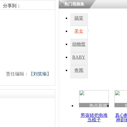
热门视频集
分享到：
鏉庡瓒呭
氳嚧杈烇細
搞笑
睍涓洪娓
閬囧拰鎴愭
美女
动物世
台湾：夜市
为王 黑衣
界
BABY
路财
秀
奇闻
责任编辑：【
刘笑瑜
】
热点新闻
男孩错把电推
真心
当梳子
神剧