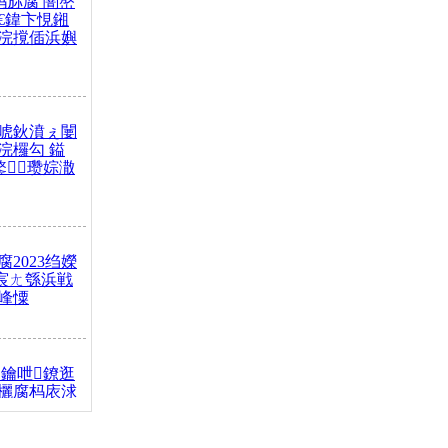
杩旀腐 闇嶅
€鍏卞悓鎺
浣撹偛浜嬩
唬鈥濆ぇ闄
浣欏勾 鎰
鐜瓒婃潵
2023绉嬫
 宸ㄤ綔浜戦
峰憟
鑰呭鐐逛
欐腐杩庡浗
椂