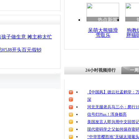
热点新闻
呆萌大熊猫滑
狗教
雪取乐
胖猫
孩子做生意 摊主称太忙
H5J8开头百元假钞
24小时视频排行
一周
【中国风】德云社孟鹤堂：万
深
河北无腿老兵马三小：爬行19
信号灯Plus！浑身都亮
美国发言人即兴用中文回答
现代密码学之父如何保存密
“中华赏樱胜地”无锡太湖鼋