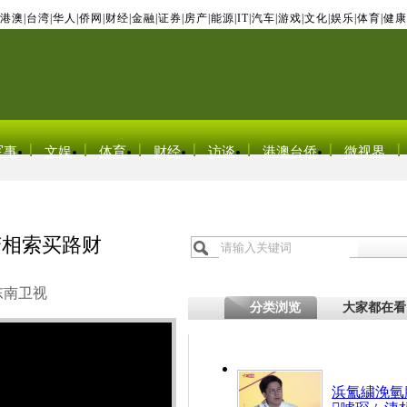
港澳
|
台湾
|
华人
|
侨网
|
财经
|
金融
|
证券
|
房产
|
能源
|
IT
|
汽车
|
游戏
|
文化
|
娱乐
|
体育
|
健康
军事
文娱
体育
财经
访谈
港澳台侨
微视界
变相索买路财
东南卫视
分类浏览
大家都在看
浜氳繍浼氫