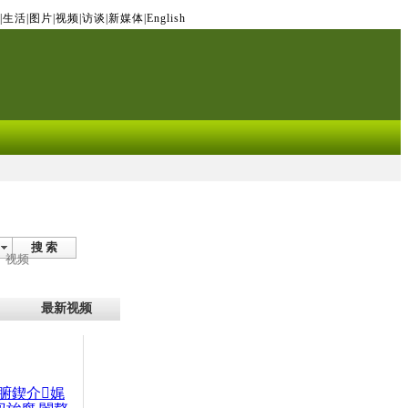
|
生活
|
图片
|
视频
|
访谈
|
新媒体
|
English
搜 索
视频
最新视频
腑鍥介娓