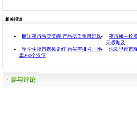
相关报道
暗访夜市售卖美瞳 产品劣质鱼目混珠
夜市摊主拴着
无暇顾及
留学生夜市摆摊走红 购买需排号一晚
沈阳早夜市现
卖200个汉堡