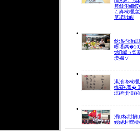
唬琛ㄥ洟
惎鍒氾細鍐
ㄥ姩棣欐腐
笟鍙戝睍
鈥滃彴浜屼
嗘墦鎷�20
熻钀ュ晢
瓒婂ソ
淇濆埄棣欐腐
媿寮€骞�
泦绮惧僵绾
涓柊绀捐
綅鐩村嚮棣
搴�24灏忔