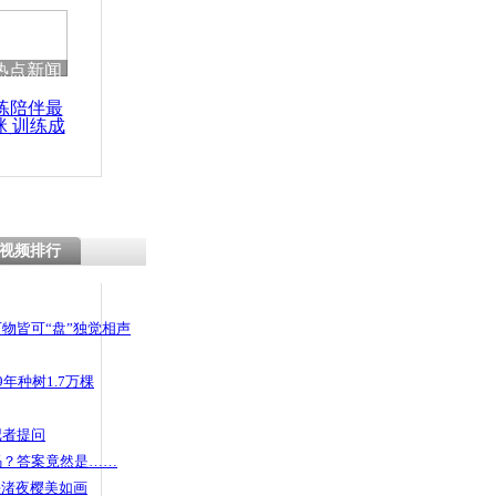
热点新闻
练陪伴最
咪 训练成
功瘦身
视频排行
物皆可“盘”独觉相声
年种树1.7万棵
记者提问
码？答案竟然是……
头渚夜樱美如画