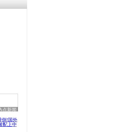
浗搴嗛厭浼
鍥藉鍙戝
甫鏉ユ満
灉
放栅栏占地
人变相索买
热点新闻
醉倒!国外
被配上中
国民乐