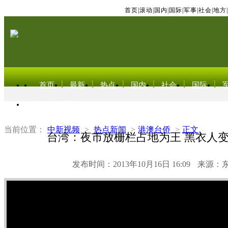
首页
|
滚动
|
国内
|
国际
|
军事
|
社会
|
地方
|
首页
最新
热点
国内
社会
国际
东北亚电视网
当前位置：
中新视频
>
热点新闻
>
港澳台侨
>
正文
台湾：夜市放栅栏占地为王 黑衣人
发布时间：2013年10月16日 16:09
来源：