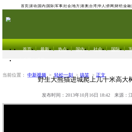
首页
|
滚动
|
国内
|
国际
|
军事
|
社会
|
地方
|
港澳
|
台湾
|
华人
|
侨网
|
财经
|
金融
|
首页
最新
热点
国内
社会
国际
东北亚电视网
当前位置：
中新视频
>
轻松一刻
>
搞笑
>
正文
野生大熊猫进城爬上几十米高大
发布时间：2013年10月16日 18:42
来源：