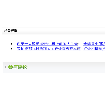
相关报道
西安一大熊猫逛进村 树上酣睡大半天
全球首个"熊
实拍成都14只熊猫宝宝户外首秀齐卖萌
红外相机拍