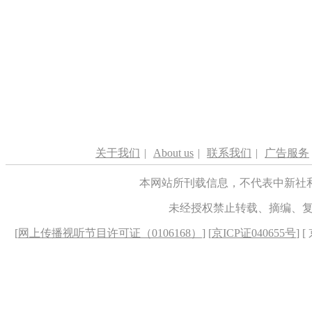
关于我们
|
About us
|
联系我们
|
广告服务
本网站所刊载信息，不代表中新社
未经授权禁止转载、摘编、
[
网上传播视听节目许可证（0106168）
] [
京ICP证040655号
] 