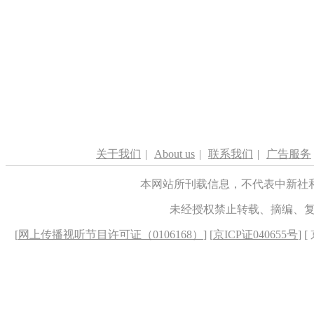
关于我们
|
About us
|
联系我们
|
广告服务
本网站所刊载信息，不代表中新社
未经授权禁止转载、摘编、
[
网上传播视听节目许可证（0106168）
] [
京ICP证040655号
] 