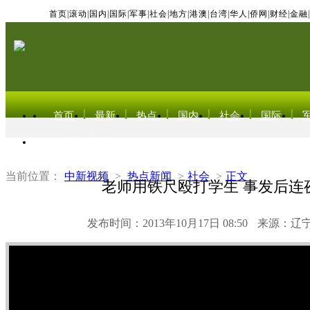
首页
|
滚动
|
国内
|
国际
|
军事
|
社会
|
地方
|
港澳
|
台湾
|
华人
|
侨网
|
财经
|
金融
|
首页
最新
热点
国内
社会
国际
东北亚电视网
当前位置：
中新视频
>
热点新闻
>
社会
>
正文
老师用铁尺殴打学生 事发后连
发布时间：2013年10月17日 08:50
来源：辽