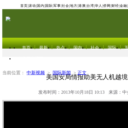
首页
|
滚动
|
国内
|
国际
|
军事
|
社会
|
地方
|
港澳
|
台湾
|
华人
|
侨网
|
财经
|
金融
|
首页
最新
热点
国内
社会
国际
东北亚电视网
当前位置：
中新视频
>
国际新闻
>
正文
美国安局情报助美无人机越境
发布时间：2013年10月18日 10:13
来源：中