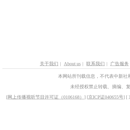
关于我们
|
About us
|
联系我们
|
广告服务
本网站所刊载信息，不代表中新社
未经授权禁止转载、摘编、
[
网上传播视听节目许可证（0106168）
] [
京ICP证040655号
] 