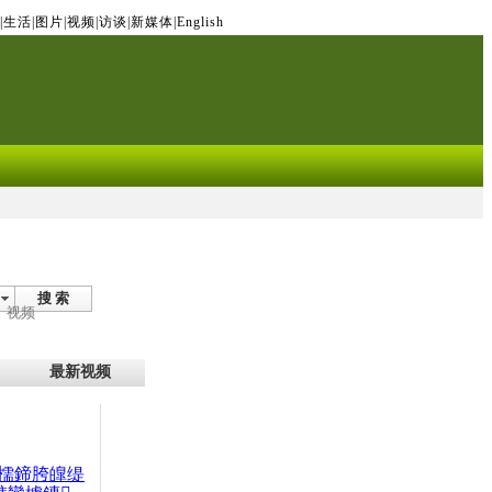
|
生活
|
图片
|
视频
|
访谈
|
新媒体
|
English
搜 索
视频
最新视频
檽鍗胯皥缇