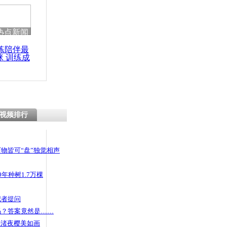
热点新闻
练陪伴最
咪 训练成
功瘦身
视频排行
物皆可“盘”独觉相声
年种树1.7万棵
记者提问
码？答案竟然是……
头渚夜樱美如画