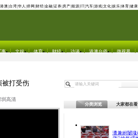
港澳
|
台湾
|
华人
|
侨网
|
财经
|
金融
|
证券
|
房产
|
能源
|
IT
|
汽车
|
游戏
|
文化
|
娱乐
|
体育
|
健康
军事
文娱
体育
财经
访谈
港澳台侨
微视界
演被打受伤
深圳高清
分类浏览
大家都在看
瀵兼紨闄堟