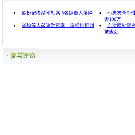
假扮记者敲诈勒索 5名嫌疑人落网
小男友录制性
索100万
肖烨等人敲诈勒索案二审维持原判
自建网站冒充
被查处