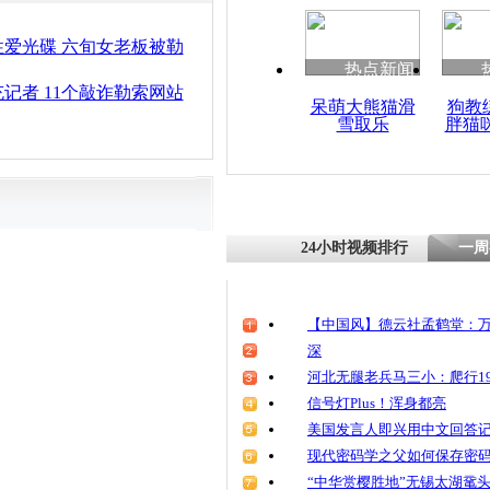
爱光碟 六旬女老板被勒
热点新闻
记者 11个敲诈勒索网站
呆萌大熊猫滑
狗教
雪取乐
胖猫
24小时视频排行
一周
【中国风】德云社孟鹤堂：万
深
河北无腿老兵马三小：爬行19
信号灯Plus！浑身都亮
美国发言人即兴用中文回答
现代密码学之父如何保存密
“中华赏樱胜地”无锡太湖鼋