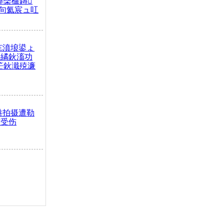
榫欒櫨鏄
句氦宸ュ叿
€濆埌鍙ょ
拌繘鈥滀功
笀鈥濈殑濂
港拍摄遭勒
打受伤