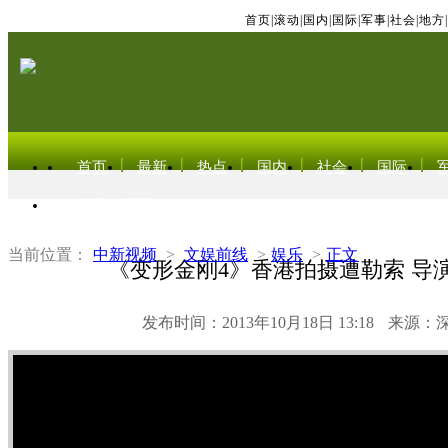
首页
|
滚动
|
国内
|
国际
|
军事
|
社会
|
地方
|
首页
最新
热点
国内
社会
国际
东北亚电视网
当前位置：
中新视频
>
文娱前线
>
娱乐
>
正文
《变形金刚4》香港拍摄遭勒索 导
发布时间：2013年10月18日 13:18
来源：