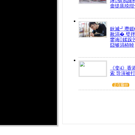
庨锛氬皬
畬缇庣殑绀
鈥滅┛瓒娾
敾涓� 璧
鐢诲鍒跺
囧够涓栫晫
《变4》香
索 导演被