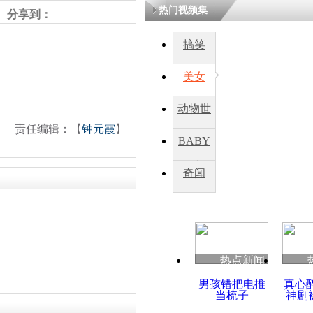
热门视频集
分享到：
搞笑
美女
动物世
责任编辑：【
钟元霞
】
界
BABY
秀
奇闻
热点新闻
男孩错把电推
真心
当梳子
神剧