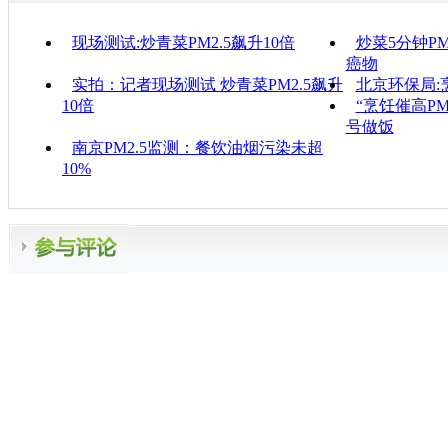
现场测试:炒青菜PM2.5飙升10倍
炒菜5分钟PM
癌物
实拍：记者现场测试 炒青菜PM2.5飙升
北京环保局:
10倍
“烹饪催高P
号做饭
南京PM2.5监测：餐饮油烟污染未超
10%