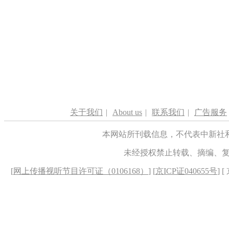
关于我们
|
About us
|
联系我们
|
广告服务
本网站所刊载信息，不代表中新社
未经授权禁止转载、摘编、
[
网上传播视听节目许可证（0106168）
] [
京ICP证040655号
] 