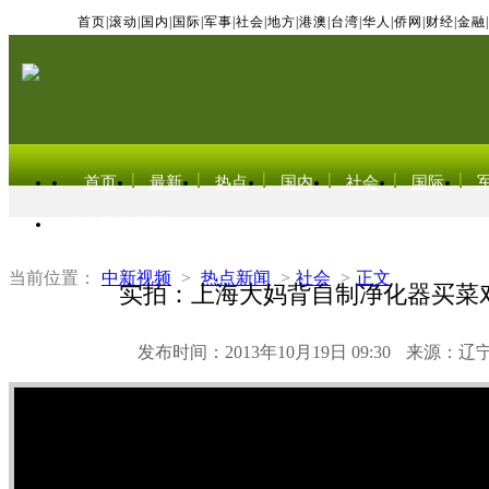
首页
|
滚动
|
国内
|
国际
|
军事
|
社会
|
地方
|
港澳
|
台湾
|
华人
|
侨网
|
财经
|
金融
|
首页
最新
热点
国内
社会
国际
东北亚电视网
当前位置：
中新视频
>
热点新闻
>
社会
>
正文
实拍：上海大妈背自制净化器买菜对抗
发布时间：2013年10月19日 09:30
来源：辽