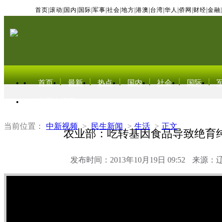
首页
|
滚动
|
国内
|
国际
|
军事
|
社会
|
地方
|
港澳
|
台湾
|
华人
|
侨网
|
财经
|
金融
|
首页
最新
热点
国内
社会
国际
东北亚电视网
当前位置：
中新视频
>
民生新闻
>
生活
>
正文
农业部：吃转基因食品导致绝育
发布时间：2013年10月19日 09:52
来源：