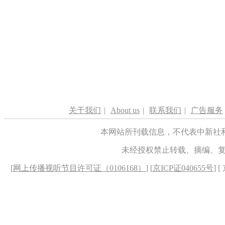
关于我们
|
About us
|
联系我们
|
广告服务
本网站所刊载信息，不代表中新社
未经授权禁止转载、摘编、
[
网上传播视听节目许可证（0106168）
] [
京ICP证040655号
] 