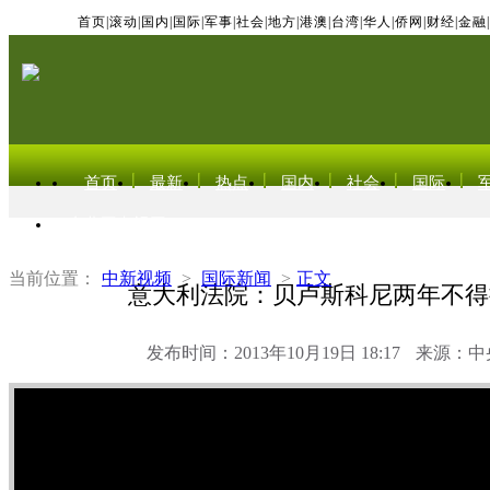
首页
|
滚动
|
国内
|
国际
|
军事
|
社会
|
地方
|
港澳
|
台湾
|
华人
|
侨网
|
财经
|
金融
|
首页
最新
热点
国内
社会
国际
东北亚电视网
当前位置：
中新视频
>
国际新闻
>
正文
意大利法院：贝卢斯科尼两年不得
发布时间：2013年10月19日 18:17
来源：中