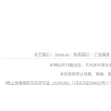
关于我们
|
About us
|
联系我们
|
广告服务
本网站所刊载信息，不代表中新社
未经授权禁止转载、摘编、
[
网上传播视听节目许可证（0106168）
] [
京ICP证040655号
] 