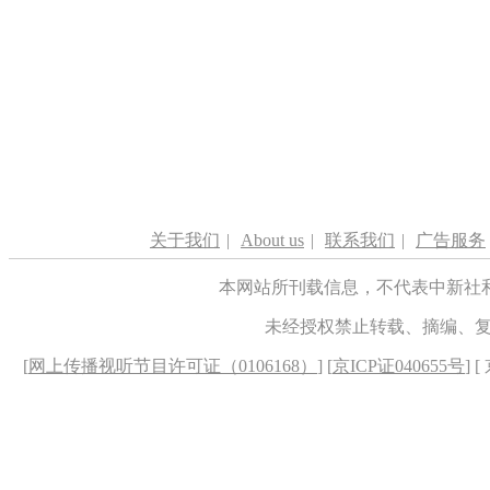
关于我们
|
About us
|
联系我们
|
广告服务
本网站所刊载信息，不代表中新社
未经授权禁止转载、摘编、
[
网上传播视听节目许可证（0106168）
] [
京ICP证040655号
] 