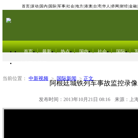
首页
|
滚动
|
国内
|
国际
|
军事
|
社会
|
地方
|
港澳
|
台湾
|
华人
|
侨网
|
财经
|
金融
|
首页
最新
热点
国内
社会
国际
东北亚电视网
当前位置：
中新视频
>
国际新闻
>
正文
阿根廷城铁列车事故监控录像
发布时间：2013年10月21日 08:16
来源：上