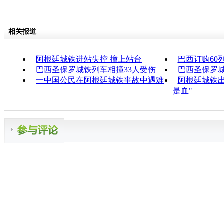
相关报道
阿根廷城铁进站失控 撞上站台
巴西订购60
巴西圣保罗城铁列车相撞33人受伤
巴西圣保罗城
一中国公民在阿根廷城铁事故中遇难
阿根廷城铁出
是血"