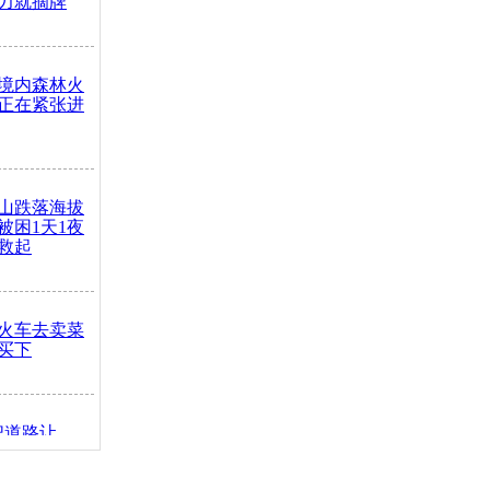
力就摘牌
境内森林火
正在紧张进
山跌落海拔
崖被困1天1夜
救起
火车去卖菜
买下
把道路让
突发疾病交