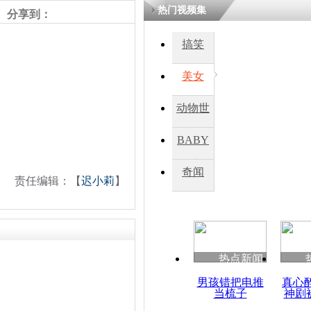
热门视频集
分享到：
四川一精神
搞笑
病发持大锤
美女
探访传承四
动物世
俗：近万民
英省亲送行
界
BABY
秀
奇闻
责任编辑：【
迟小莉
】
小伙骑车逆
崩溃 网上
因
热点新闻
四川兴文苗
度苗族花山
男孩错把电推
真心
当梳子
神剧