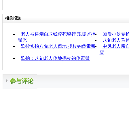
相关报道
老人被逼亲自取钱猝死银行 现场监控
80后小伙专
曝光
八旬老人马路
监控实拍八旬老人倒地 拐杖钩倒毒贩
中风老人亲自
查
监拍：八旬老人倒地拐杖钩倒毒贩