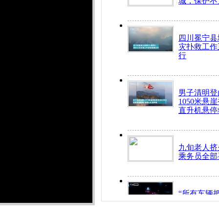
城，保护不
四川冕宁县
灾扑救工作
行
男子清明登
1050米悬
直升机悬停
九旬老人挤
乘务员全部
“所有车辆
开！”儿童
警急速救助