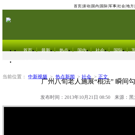
首页
|
滚动
|
国内
|
国际
|
军事
|
社会
|
地方
|
首页
最新
热点
国内
社会
国际
东北亚电视网
当前位置：
中新视频
>
热点新闻
>
社会
>
正文
广州八旬老人施展“棍法” 瞬间
发布时间：2013年10月21日 08:50
来源：黑