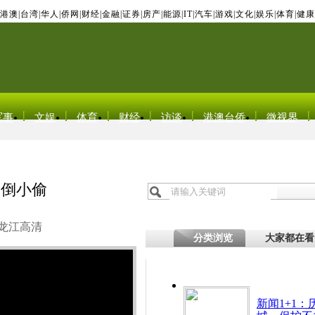
港澳
|
台湾
|
华人
|
侨网
|
财经
|
金融
|
证券
|
房产
|
能源
|
IT
|
汽车
|
游戏
|
文化
|
娱乐
|
体育
|
健康
军事
文娱
体育
财经
访谈
港澳台侨
微视界
勾倒小偷
龙江高清
分类浏览
大家都在看
新闻1+1