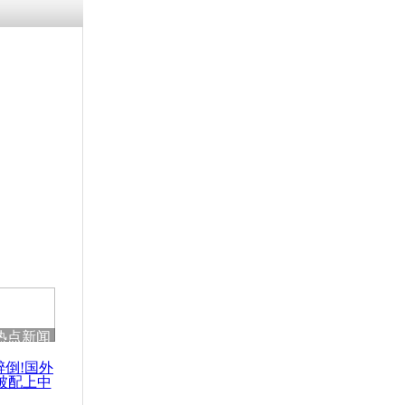
残疾男子因
砸银行
千年传统习
众为娥皇女
行被查情绪
回答崩溃原
热点新闻
乡上万人欢
节
醉倒!国外
被配上中
国民乐