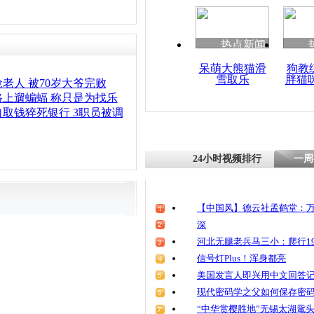
清明祭英烈
魂
热点新闻
呆萌大熊猫滑
狗教
雪取乐
胖猫
广州八旬老
抢老人 被70岁大爷完败
法” 瞬间勾
上遛蝙蝠 称只是为找乐
取钱猝死银行 3职员被调
24小时视频排行
一周
【中国风】德云社孟鹤堂：万
深
河北无腿老兵马三小：爬行19
信号灯Plus！浑身都亮
美国发言人即兴用中文回答
现代密码学之父如何保存密
“中华赏樱胜地”无锡太湖鼋