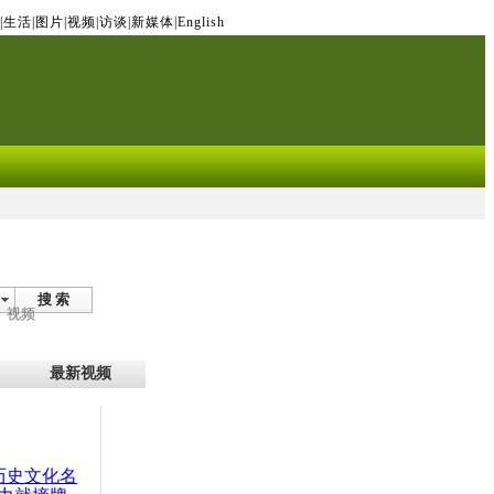
|
生活
|
图片
|
视频
|
访谈
|
新媒体
|
English
搜 索
视频
最新视频
：历史文化名