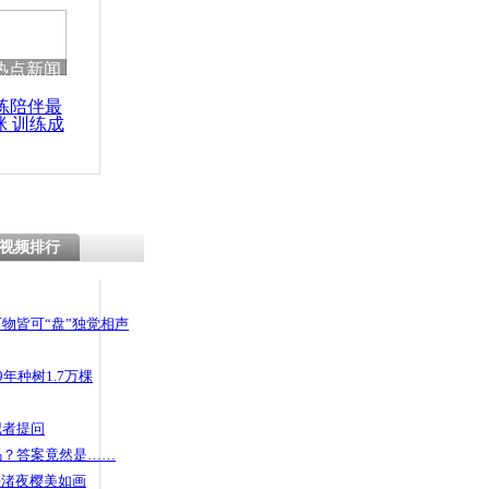
 哀思悼忠
热点新闻
练陪伴最
咪 训练成
人施展“棍
功瘦身
倒小偷
视频排行
物皆可“盘”独觉相声
年种树1.7万棵
记者提问
码？答案竟然是……
头渚夜樱美如画