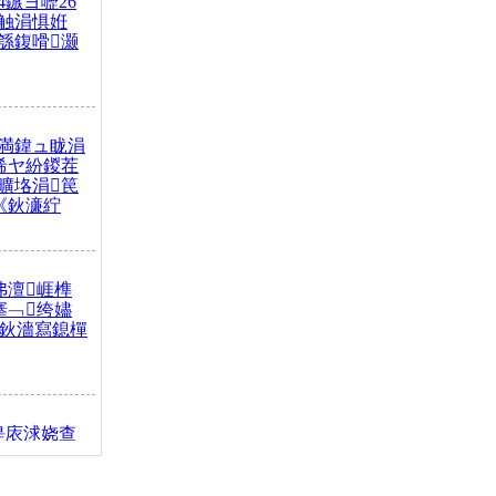
4鏃ヨ嚦26
触涓惧姙
綔鍑嗗灏
満鍏ュ眬涓
浠ヤ紛鍐茬
曠垎涓笢
《鈥濓紵
弗澶崕榫
搴﹁绔嬧
澂鈥濇寫鎴樿
缇庡浗娆查
簹涓庝腑鍥
┾€濓紝鍙嶅
解€斾笢鐩