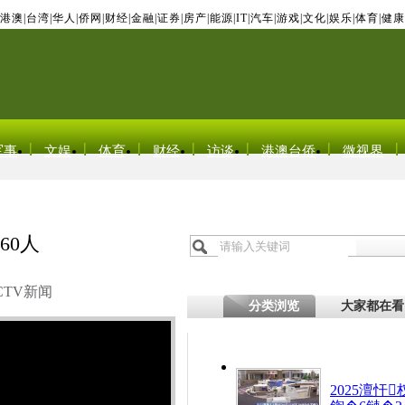
港澳
|
台湾
|
华人
|
侨网
|
财经
|
金融
|
证券
|
房产
|
能源
|
IT
|
汽车
|
游戏
|
文化
|
娱乐
|
体育
|
健康
军事
文娱
体育
财经
访谈
港澳台侨
微视界
60人
CTV新闻
分类浏览
大家都在看
2025澶忓