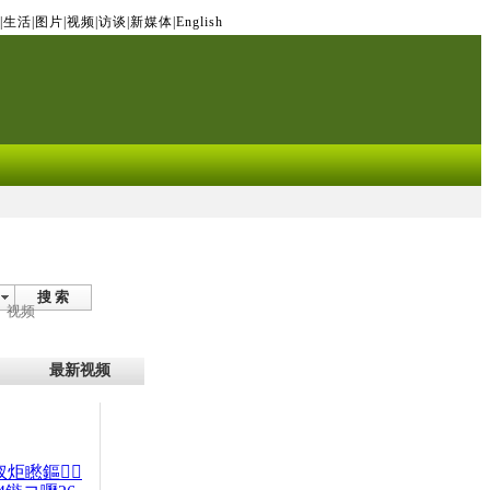
|
生活
|
图片
|
视频
|
访谈
|
新媒体
|
English
搜 索
视频
最新视频
杈炬矁鏂