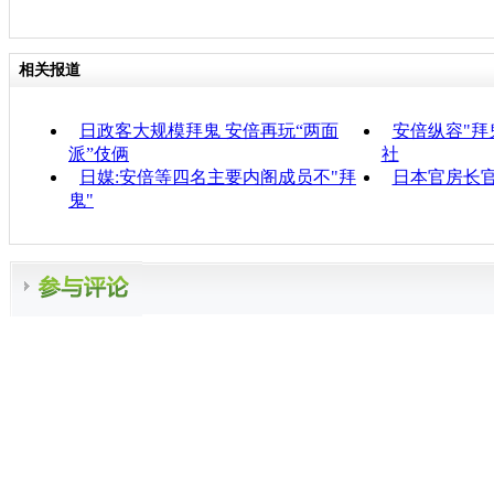
相关报道
日政客大规模拜鬼 安倍再玩“两面
安倍纵容"拜
派”伎俩
社
日媒:安倍等四名主要内阁成员不"拜
日本官房长官
鬼"