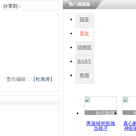
热门视频集
熷悎浣� 
分享到：
瘑灞€
搞笑
美女
娉板浗閫€
笂灏嗭細姝�
忓彈瀹炴垬
动物世
鍚稿紩澶氬
ㄤ笘鐣岃
界
BABY
秀
奇闻
秋祭4天 
责任编辑：【
杜海涛
】
超过160人
热点新闻
男孩错把电推
真心
当梳子
神剧