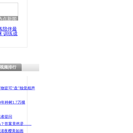
热点新闻
练陪伴最
咪 训练成
功瘦身
视频排行
物皆可“盘”独觉相声
年种树1.7万棵
记者提问
码？答案竟然是……
头渚夜樱美如画