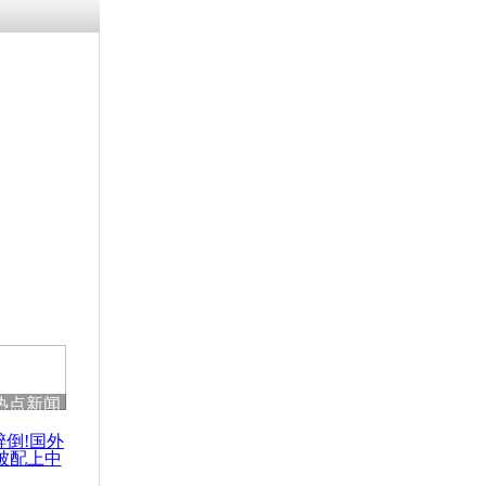
涓ㄥ浗闄呰
褰圭┖鍐涗
-10CE缁
妫€楠岋紝
浗鍏虫敞涓
日本拜鬼政客
热点新闻
醉倒!国外
被配上中
国民乐