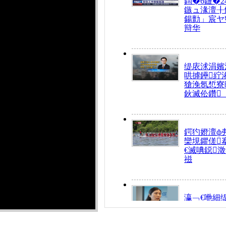
鍧�6鏈�2
鏃ュ湪澶╂
鍚勯」宸ヤ
辩华
缇庡浗涓嬪
哄摢鑸紵
獊浼氬惁寮
鈥滅伀鑽
鍔犳嬁澶ф
欒垷鑺傞
€滅唺鐚
禌
瀛﹁€咃細
€间笢鍗椾
解€滆劚閽
姪鎺ㄤ腑鍥