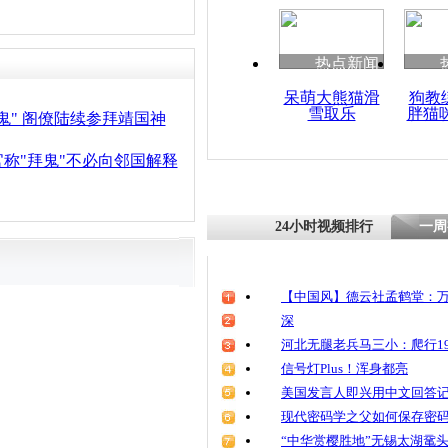
热点新闻
呆萌大熊猫滑
狗教
雪取乐
胖猫
鬼" 阁僚陆续参拜靖国神
称"拜鬼"不必向邻国解释
24小时视频排行
一周
【中国风】德云社孟鹤堂：万
深
河北无腿老兵马三小：爬行19
信号灯Plus！浑身都亮
美国发言人即兴用中文回答
现代密码学之父如何保存密
“中华赏樱胜地”无锡太湖鼋