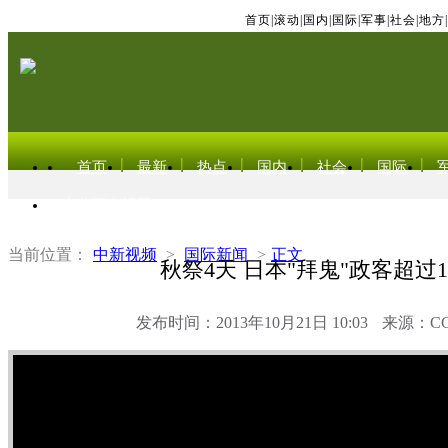
首页
|
滚动
|
国内
|
国际
|
军事
|
社会
|
地方
|
首页
最新
热点
国内
社会
国际
东北亚电视网
当前位置：
中新视频
>
国际新闻
>
正文
秋祭4天 日本"拜鬼"政客超过1
发布时间：2013年10月21日 10:03
来源：C