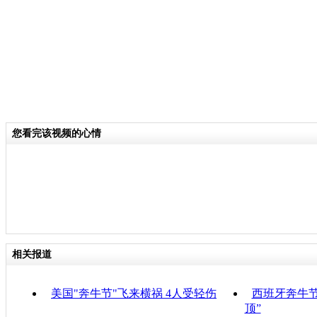
您看完该视频的心情
相关报道
美国"奔牛节"飞来横祸 4人受轻伤
西班牙奔牛节
顶”