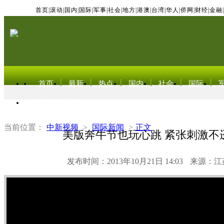
首页
|
滚动
|
国内
|
国际
|
军事
|
社会
|
地方
|
港澳
|
台湾
|
华人
|
侨网
|
财经
|
金融
|
首页
最新
热点
国内
社会
国际
东北亚电视网
当前位置：
中新视频
>
国际新闻
>
正文
美版奔牛节也玩心跳 紧张刺激不
发布时间：2013年10月21日 14:03
来源：江