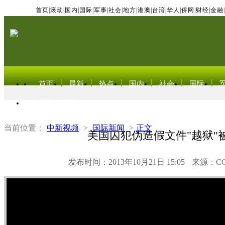
首页
|
滚动
|
国内
|
国际
|
军事
|
社会
|
地方
|
港澳
|
台湾
|
华人
|
侨网
|
财经
|
金融
|
首页
最新
热点
国内
社会
国际
东北亚电视网
当前位置：
中新视频
>
国际新闻
>
正文
美国囚犯伪造假文件"越狱"
发布时间：2013年10月21日 15:05
来源：C