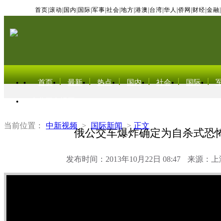
首页
|
滚动
|
国内
|
国际
|
军事
|
社会
|
地方
|
港澳
|
台湾
|
华人
|
侨网
|
财经
|
金融
|
首页
最新
热点
国内
社会
国际
东北亚电视网
当前位置：
中新视频
>
国际新闻
>
正文
俄公交车爆炸确定为自杀式恐
发布时间：2013年10月22日 08:47
来源：上