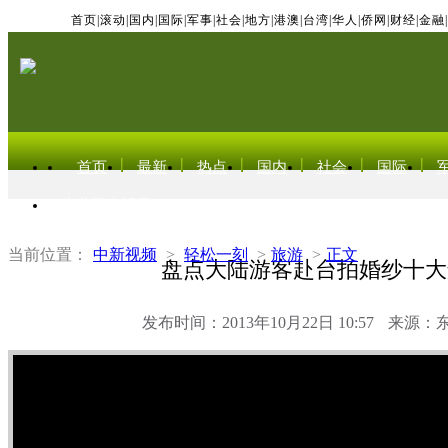
首页
|
滚动
|
国内
|
国际
|
军事
|
社会
|
地方
|
港澳
|
台湾
|
华人
|
侨网
|
财经
|
金融
|
首页
最新
热点
国内
社会
国际
东北亚电视网
当前位置：
中新视频
>
轻松一刻
>
旅游
>
正文
盘点大陆游客赴台拍婚纱十大
发布时间：2013年10月22日 10:57
来源：